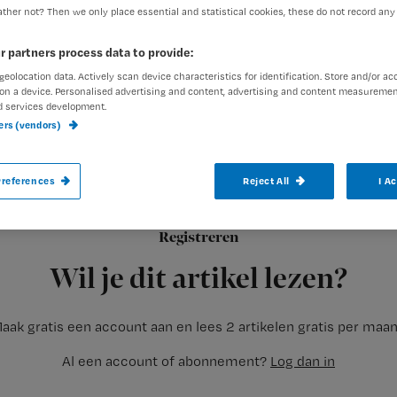
ther not? Then we only place essential and statistical cookies, these do not record any
r partners process data to provide:
geolocation data. Actively scan device characteristics for identification. Store and/or ac
on a device. Personalised advertising and content, advertising and content measuremen
d services development.
ners (vendors)
Iedere medewerker van het operatiekamer
references
Reject All
I A
veiligheid van de patiënten. De grote ang
behandeling ondergaat zit er bij de meest
Registreren
andere behandeling onder anesthesie te
Wil je dit artikel lezen?
aak gratis een account aan en lees 2 artikelen gratis per maa
Al een account of abonnement?
Log dan in