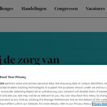
llenges
Handelingen
Congressen
Vacatures
j de zorg van
 wat kan je
bout Your Privacy
leegkundige?
889
partners store and access personal data, like browsing data or unique identifiers, on
Accept enables tracking technologies to support the purposes shown under we and our 
 to provide. Selecting Reject All or withdrawing your consent will disable them. If tracker
t and ads you see may not be as relevant to you. You can resurface this menu to chan
consent at any time by clicking the Manage Preferences link on the bottom of the webp
have effect within our Website. For more details, refer to our Privacy Policy.
Privacy Sta