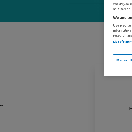
Would you ra
as a person
We and ou
Use precise 
information 
research an
List of Part
Manage P
…
M