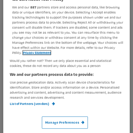
met een MRSA-uitbraak. Tussen 2002
We and our
887
partners store and access personal data, like browsing
en 2006 vond een verdubbeling van
data or unique identifiers, on your device. Selecting I Accept enables
tracking technologies to support the purposes shown under we and our
het aantal gevallen plaats.
partners process data to provide. Selecting Reject All or withdrawing your
consent will disable them. If trackers are disabled, some content and ads
Registreren
you see may not be as relevant to you. You can resurface this menu to
change your choices or withdraw consent at any time by clicking the
Wil je dit artikel lezen?
Manage Preferences link on the bottom of the webpage. Your choices will
have effect within our Website. For more details, refer to our Privacy
Dit blijkt uit onderzoek van het NIVEL en Maastricht UMC+
Policy.
Privacy Statement
Maak gratis een account aan en lees 2
…
Would you rather not? Then we only place essential and statistical
artikelen gratis per maand
cookies, these do not record any data about you as a person
Al een account of abonnement?
Log dan in
We and our partners process data to provide:
Use precise geolocation data. Actively scan device characteristics for
identification. Store and/or access information on a device. Personalised
advertising and content, advertising and content measurement, audience
research and services development.
Wat
List of Partners (vendors)
is
je
e-
Manage Preferences
Kies
mailadres?