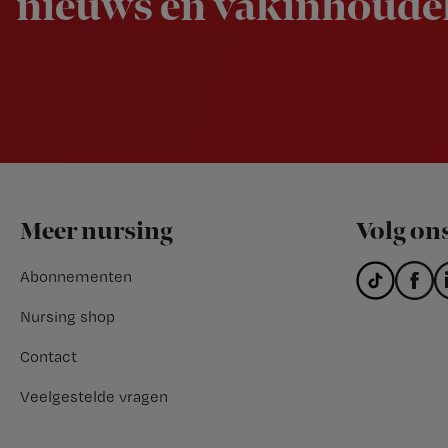
nieuws en vakinhoudel
Footer
Meer nursing
Volg on
Abonnementen
Nursing shop
Contact
Veelgestelde vragen