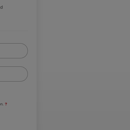
nd
?
n.