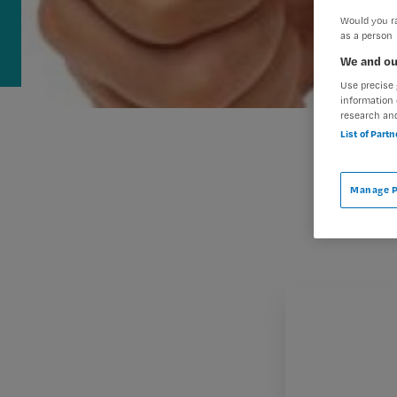
Would you ra
as a person
We and ou
Use precise 
information 
research an
List of Part
Manage P