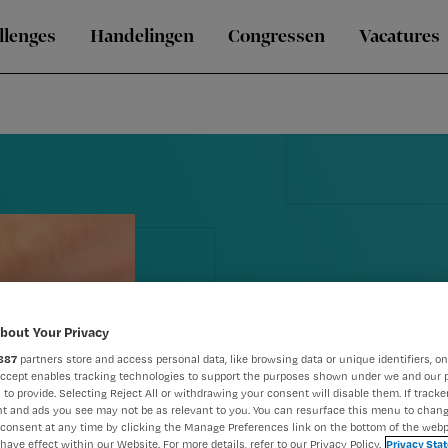
llenges
Handelingen
Congressen
Vacatures
bout Your Privacy
887
partners store and access personal data, like browsing data or unique identifiers, on
Accept enables tracking technologies to support the purposes shown under we and our 
 to provide. Selecting Reject All or withdrawing your consent will disable them. If tracker
Verklaring g
t and ads you see may not be as relevant to you. You can resurface this menu to chan
consent at any time by clicking the Manage Preferences link on the bottom of the webp
have effect within our Website. For more details, refer to our Privacy Policy.
Privacy Sta