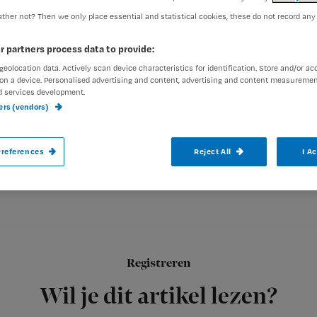
ther not? Then we only place essential and statistical cookies, these do not record any
exed-admin
1 juli 2008
Auteur:
r partners process data to provide:
geolocation data. Actively scan device characteristics for identification. Store and/or ac
on a device. Personalised advertising and content, advertising and content measuremen
d services development.
ners (vendors)
Minister Klink heeft een goed plan, althans
references
Reject All
I A
beschermen tegen foute hulpverleners.
Verpleegkundigen en artsen moeten daarom bij
inschrijving o
Registreren
Gedrag (VOG)
Wil je dit artikel lezen?