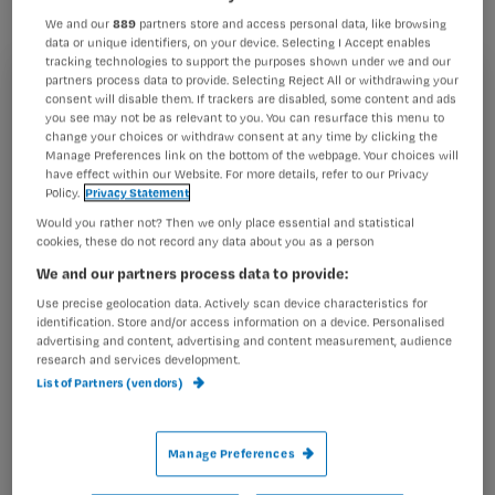
Lucia de B.
We and our
889
partners store and access personal data, like browsing
data or unique identifiers, on your device. Selecting I Accept enables
tracking technologies to support the purposes shown under we and our
partners process data to provide. Selecting Reject All or withdrawing your
Registreren
consent will disable them. If trackers are disabled, some content and ads
Lees het door hem geschreven opiniestuk: ‘De zorg houdt
you see may not be as relevant to you. You can resurface this menu to
Wil je dit artikel lezen?
change your choices or withdraw consent at any time by clicking the
het eigen net schoon.’ De PDF is hieronder te
Manage Preferences link on the bottom of the webpage. Your choices will
downloaden.
have effect within our Website. For more details, refer to our Privacy
Maak gratis een account aan en lees 2
…
Policy.
Privacy Statement
artikelen gratis per maand
Would you rather not? Then we only place essential and statistical
cookies, these do not record any data about you as a person
Al een account of abonnement?
Log dan in
We and our partners process data to provide:
Use precise geolocation data. Actively scan device characteristics for
identification. Store and/or access information on a device. Personalised
advertising and content, advertising and content measurement, audience
Wat
research and services development.
is
List of Partners (vendors)
je
e-
Kies
mailadres?
Manage Preferences
je
*