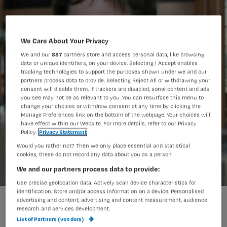
We Care About Your Privacy
We and our
887
partners store and access personal data, like browsing
data or unique identifiers, on your device. Selecting I Accept enables
tracking technologies to support the purposes shown under we and our
partners process data to provide. Selecting Reject All or withdrawing your
consent will disable them. If trackers are disabled, some content and ads
you see may not be as relevant to you. You can resurface this menu to
change your choices or withdraw consent at any time by clicking the
Manage Preferences link on the bottom of the webpage. Your choices will
have effect within our Website. For more details, refer to our Privacy
Policy.
Privacy Statement
Would you rather not? Then we only place essential and statistical
cookies, these do not record any data about you as a person
We and our partners process data to provide:
Use precise geolocation data. Actively scan device characteristics for
identification. Store and/or access information on a device. Personalised
Verpleegkundige Erasmus MC wint EADV-Award
advertising and content, advertising and content measurement, audience
research and services development.
List of Partners (vendors)