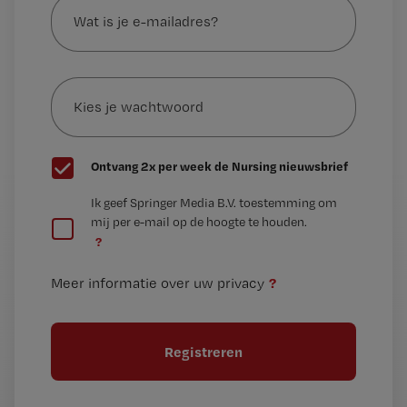
is
je
e-
Kies
mailadres?
je
*
wachtwoord
G
Ontvang 2x per week de Nursing nieuwsbrief
e
G
Ik geef Springer Media B.V. toestemming om
e
mij per e-mail op de hoogte te houden.
e
n
?
e
t
n
i
?
Meer informatie over uw privacy
t
t
i
e
t
l
e
l
?