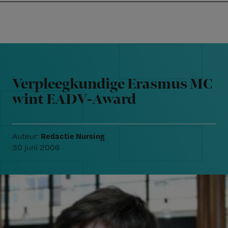
Nursing
W
Skip
Skip
Skip
voor
m
Inloggen
to
to
to
verpleegkundigen
wi
primary
main
footer
jo
navigation
content
Reader
st
Interactions
be
Verpleegkundige Erasmus MC
wint EADV-Award
Redactie Nursing
Auteur:
30 juni 2006