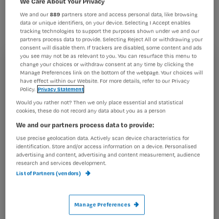
We Care About Your Privacy
verpleegkundigen en -verzorgenden
We and our
889
partners store and access personal data, like browsing
op te leiden. Zij gaan
data or unique identifiers, on your device. Selecting I Accept enables
tracking technologies to support the purposes shown under we and our
beroepsgenoten voorlichten over
partners process data to provide. Selecting Reject All or withdrawing your
consent will disable them. If trackers are disabled, some content and ads
euthanasie en hulp bij zelfdoding.
you see may not be as relevant to you. You can resurface this menu to
change your choices or withdraw consent at any time by clicking the
Registreren
Manage Preferences link on the bottom of the webpage. Your choices will
have effect within our Website. For more details, refer to our Privacy
Wil je dit artikel lezen?
Policy.
Privacy Statement
SCEN staat voor Steun en Consultatie bij Euthanasie in
Would you rather not? Then we only place essential and statistical
Maak gratis een account aan en lees 2
…
cookies, these do not record any data about you as a person
artikelen gratis per maand
We and our partners process data to provide:
Al een account of abonnement?
Log dan in
Use precise geolocation data. Actively scan device characteristics for
identification. Store and/or access information on a device. Personalised
advertising and content, advertising and content measurement, audience
research and services development.
List of Partners (vendors)
Wat
is
je
Manage Preferences
e-