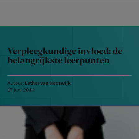
Nursing
W
Skip
Skip
Skip
voor
m
Inloggen
to
to
to
verpleegkundigen
wi
primary
main
footer
jo
navigation
content
Reader
st
Interactions
be
Verpleegkundige invloed: de
belangrijkste leerpunten
Esther van Heeswijk
Auteur:
17 juni 2014