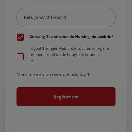
e-
Kies
mailadres?
je
*
wachtwoord
G
Ontvang 2x per week de Nursing nieuwsbrief
e
G
Ik geef Springer Media B.V. toestemming om
e
mij per e-mail op de hoogte te houden.
e
n
?
e
t
n
i
?
Meer informatie over uw privacy
t
t
i
e
t
l
e
l
?