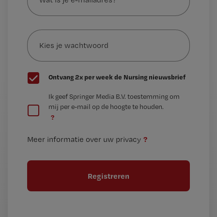
je
e-
Kies
mailadres?
je
*
wachtwoord
G
Ontvang 2x per week de Nursing nieuwsbrief
e
G
Ik geef Springer Media B.V. toestemming om
e
mij per e-mail op de hoogte te houden.
e
n
?
e
t
n
i
?
Meer informatie over uw privacy
t
t
i
e
t
l
e
l
?