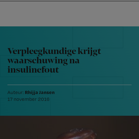
Nursing
W
Skip
Skip
Skip
voor
m
Inloggen
to
to
to
verpleegkundigen
wi
primary
main
footer
jo
navigation
content
Reader
st
Interactions
be
Verpleegkundige krijgt
waarschuwing na
insulinefout
Rhijja Jansen
Auteur:
17 november 2016