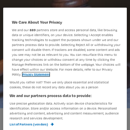
We Care About Your Privacy
We and our
889
partners store and access personal data, like browsing
data or unique identifiers, on your device. Selecting I Accept enables
tracking technologies to support the purposes shown under we and our
partners process data to provide. Selecting Reject All or withdrawing your
consent will disable them. If trackers are disabled, some content and ads
you see may not be as relevant to you. You can resurface this menu to
change your choices or withdraw consent at any time by clicking the
Manage Preferences link on the bottom of the webpage. Your choices will
have effect within our Website. For more details, refer to our Privacy
Policy.
Privacy Statement
Would you rather not? Then we only place essential and statistical
cookies, these do not record any data about you as a person
We and our partners process data to provide:
Use precise geolocation data. Actively scan device characteristics for
identification. Store and/or access information on a device. Personalised
advertising and content, advertising and content measurement, audience
agavel-1238036-639x427 (1).jpg
research and services development.
List of Partners (vendors)