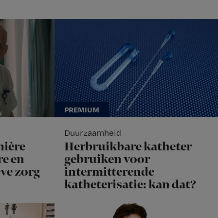
Duurzaamheid
mière
Herbruikbare katheter
e en
gebruiken voor
eve zorg
intermitterende
katheterisatie: kan dat?