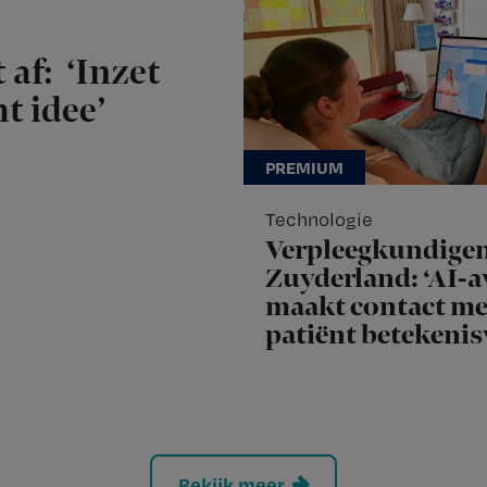
 af: ‘Inzet
t idee’
Technologie
Verpleegkundige
Zuyderland: ‘AI-a
maakt contact me
patiënt betekenis
Bekijk meer