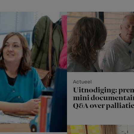
Actueel
Uitnodiging: pre
mini documentair
Q&A over palliati