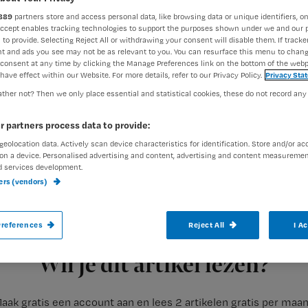
889
partners store and access personal data, like browsing data or unique identifiers, on
Accept enables tracking technologies to support the purposes shown under we and our 
 to provide. Selecting Reject All or withdrawing your consent will disable them. If tracker
Francine Aarts
28 juli 2021
Auteur:
t and ads you see may not be as relevant to you. You can resurface this menu to chan
consent at any time by clicking the Manage Preferences link on the bottom of the webp
have effect within our Website. For more details, refer to our Privacy Policy.
Privacy Sta
ther not? Then we only place essential and statistical cookies, these do not record any
r partners process data to provide:
geolocation data. Actively scan device characteristics for identification. Store and/or ac
Een verpleegkundige krijgt een waarschu
on a device. Personalised advertising and content, advertising and content measuremen
vanwege uitspraken die ze deed op de uitv
d services development.
ners (vendors)
klacht afgewezen door het Regionaal Tuch
references
Reject All
I A
Registreren
De verpleegkundige werd aangeklaagd door 2
Wil je dit artikel lezen?
aak gratis een account aan en lees 2 artikelen gratis per maa