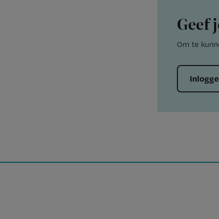
Geef j
Om te kunne
Inlogg