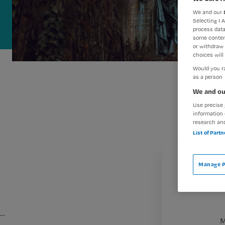
We and our
Selecting I 
process data
some conten
or withdraw 
choices will 
Would you ra
as a person
We and ou
Use precise 
information 
research an
List of Part
Manage P
…
M