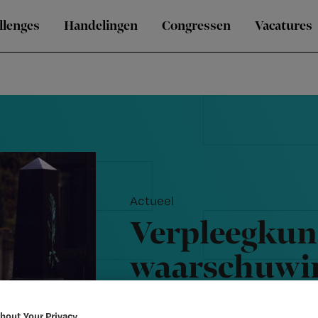
llenges
Handelingen
Congressen
Vacatures
Actueel
Verpleegkund
waarschuwi
uitspraken o
bout Your Privacy