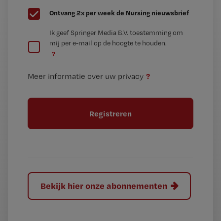
G
Ontvang 2x per week de Nursing nieuwsbrief
e
G
Ik geef Springer Media B.V. toestemming om
e
mij per e-mail op de hoogte te houden.
e
n
?
e
t
n
i
?
Meer informatie over uw privacy
t
t
i
e
t
l
e
l
?
Bekijk hier onze abonnementen