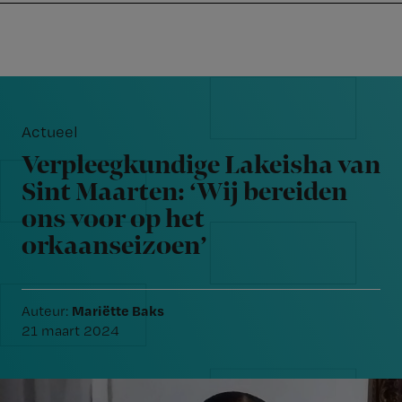
Nursing
W
Skip
Skip
Skip
voor
m
Inloggen
to
to
to
verpleegkundigen
wi
primary
main
footer
jo
navigation
content
Reader
st
Interactions
be
Actueel
Verpleegkundige Lakeisha van
Sint Maarten: ‘Wij bereiden
ons voor op het
orkaanseizoen’
Mariëtte Baks
Auteur:
21 maart 2024