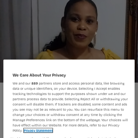
We Care About Your Privacy
We and our
889
partners store and access personal data, like browsing
data or unique identifiers, on your device. Selecting I Accept enables
Lakeisha Jones: 'Wat ik hier ook direct leerde was pragmatisch
tracking technologies to support the purposes shown under we and our
werken'.
partners process data to provide. Selecting Reject All or withdrawing your
consent will disable them. If trackers are disabled, some content and ads
you see may not be as relevant to you. You can resurface this menu to
change your choices or withdraw consent at any time by clicking the
Lakeisha Jones (41) werkt als
Manage Preferences link on the bottom of the webpage. Your choices will
verpleegkundige op het Nederlandse
have effect within our Website. For more details, refer to our Privacy
Policy.
Privacy Statement
deel van Sint Maarten. Ze is er