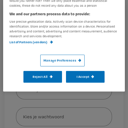
Would you rather not? Then we only place essential and statistical
geboren, vertrok op haar achttiende
cookies, these do not record any data about you as a person
naar Nederland om te studeren en
We and our partners process data to provide:
Registreren
keerde in 2017 terug naar haar eiland.
Use precise geolocation data. Actively scan device characteristics for
Wil je dit artikel lezen?
identification. Store and/or access information on a device. Personalised
Ze werkt als unitleider bij de
advertising and content, advertising and content measurement, audience
research and services development.
Maak gratis een account aan en lees 2
…
List of Partners (vendors)
artikelen gratis per maand
Al een account of abonnement?
Log dan in
Manage Preferences
Reject All
I Accept
Wat
is
je
e-
Kies
mailadres?
je
*
wachtwoord