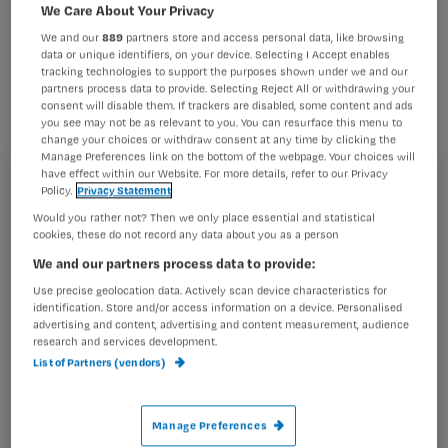
vernevelen van medicatie door
We Care About Your Privacy
verpleegkundigen.
We and our
889
partners store and access personal data, like browsing
data or unique identifiers, on your device. Selecting I Accept enables
tracking technologies to support the purposes shown under we and our
partners process data to provide. Selecting Reject All or withdrawing your
consent will disable them. If trackers are disabled, some content and ads
you see may not be as relevant to you. You can resurface this menu to
Dat valt te lezen in een artikel in het
zomernummer
change your choices or withdraw consent at any time by clicking the
Manage Preferences link on the bottom of the webpage. Your choices will
van Nursing
have effect within our Website. For more details, refer to our Privacy
, dat aanstaande vrijdag verschijnt.
Registreren
Policy.
Privacy Statement
Would you rather not? Then we only place essential and statistical
Wil je dit artikel lezen?
Geen aandacht
cookies, these do not record any data about you as a person
Hoewel dit
volgens
We and our partners process data to provide:
Maak gratis een account aan en lees 2
…
Use precise geolocation data. Actively scan device characteristics for
artikelen gratis per maand
identification. Store and/or access information on a device. Personalised
advertising and content, advertising and content measurement, audience
Al een account of abonnement?
Log dan in
research and services development.
List of Partners (vendors)
Wat
Manage Preferences
is