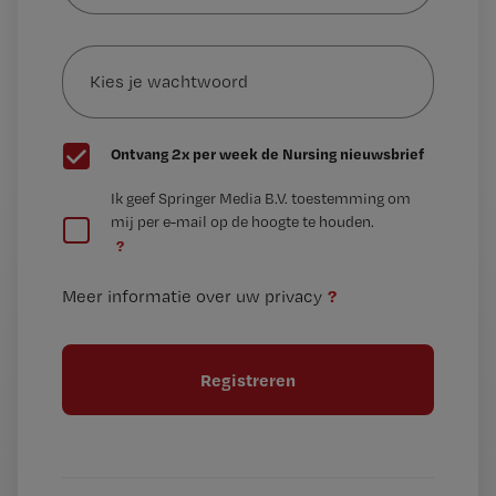
e-
Kies
mailadres?
je
*
wachtwoord
G
Ontvang 2x per week de Nursing nieuwsbrief
e
G
Ik geef Springer Media B.V. toestemming om
e
mij per e-mail op de hoogte te houden.
e
n
?
e
t
n
i
?
Meer informatie over uw privacy
t
t
i
e
t
l
e
l
?