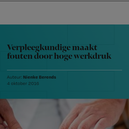
Nursing
W
Skip
Skip
Skip
voor
m
Inloggen
to
to
to
verpleegkundigen
wi
primary
main
footer
jo
navigation
content
Reader
st
Interactions
be
Verpleegkundige maakt
fouten door hoge werkdruk
Nienke Berends
Auteur:
4 oktober 2016