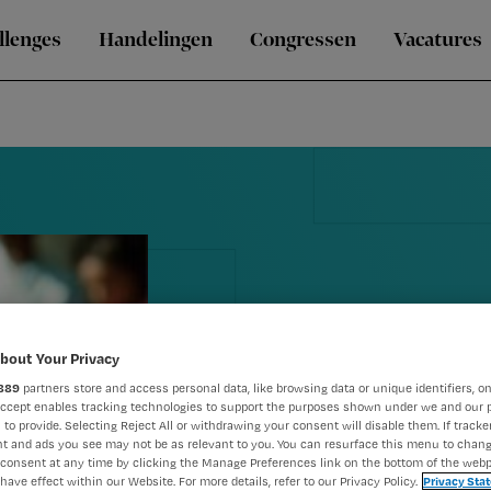
llenges
Handelingen
Congressen
Vacatures
bout Your Privacy
889
partners store and access personal data, like browsing data or unique identifiers, on
Verpleegkun
Accept enables tracking technologies to support the purposes shown under we and our 
 to provide. Selecting Reject All or withdrawing your consent will disable them. If tracker
t and ads you see may not be as relevant to you. You can resurface this menu to chan
meepraten o
consent at any time by clicking the Manage Preferences link on the bottom of the webp
have effect within our Website. For more details, refer to our Privacy Policy.
Privacy Sta