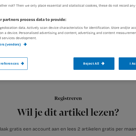
ther not? Then we only place essential and statistical cookies, these do not record any
r partners process data to provide:
Redactie Nursing
23 juli 201
Auteur:
geolocation data. Actively scan device characteristics for identification. Store and/or ac
on a device. Personalised advertising and content, advertising and content measuremen
d services development.
ners (vendors)
references
Reject All
I A
Verpleegkundigen gaan discussiëren ove
leveren ze een bijdrage aan de veranderi
Registreren
Wat is er de afgelopen tien jaar met verpleegkundigen gebeurd
Wil je dit artikel lezen?
aak gratis een account aan en lees 2 artikelen gratis per maa