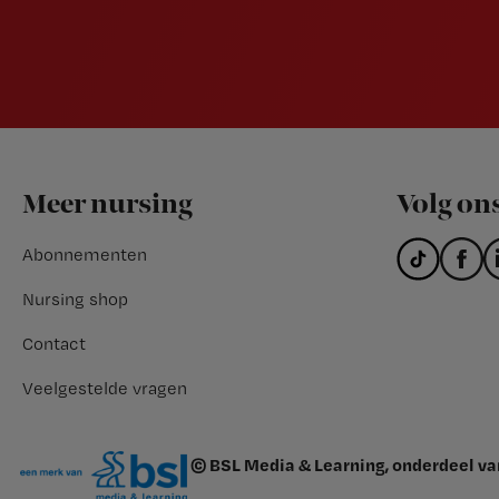
Footer
Meer nursing
Volg on
Abonnementen
Nursing shop
Contact
Veelgestelde vragen
© BSL Media & Learning, onderdeel v