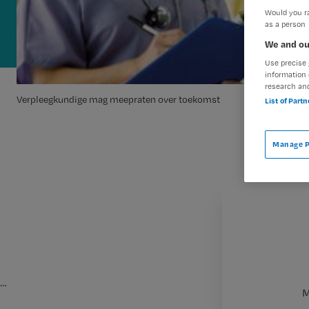
Would you ra
as a person
We and ou
Use precise 
information 
research an
Verpleegkundige mag meepraten over toekomst
List of Part
Manage P
…
M