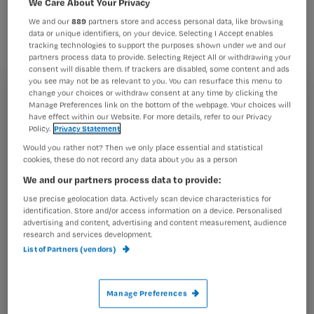
We Care About Your Privacy
vinden hun werk nog altijd zwaar. Dit
We and our
889
partners store and access personal data, like browsing
blijkt uit resultaten van een
data or unique identifiers, on your device. Selecting I Accept enables
tracking technologies to support the purposes shown under we and our
preventieprogramma dat academische
partners process data to provide. Selecting Reject All or withdrawing your
ziekenhuizen in 2001 in leven riepen
consent will disable them. If trackers are disabled, some content and ads
you see may not be as relevant to you. You can resurface this menu to
om het ziekteverzuim terug te
change your choices or withdraw consent at any time by clicking the
Registreren
Manage Preferences link on the bottom of the webpage. Your choices will
dringen.
have effect within our Website. For more details, refer to our Privacy
Wil je dit artikel lezen?
Policy.
Privacy Statement
Would you rather not? Then we only place essential and statistical
Maak gratis een account aan en lees 2
…
cookies, these do not record any data about you as a person
artikelen gratis per maand
We and our partners process data to provide:
Use precise geolocation data. Actively scan device characteristics for
Al een account of abonnement?
Log dan in
identification. Store and/or access information on a device. Personalised
advertising and content, advertising and content measurement, audience
research and services development.
List of Partners (vendors)
Wat
is
je
Manage Preferences
e-