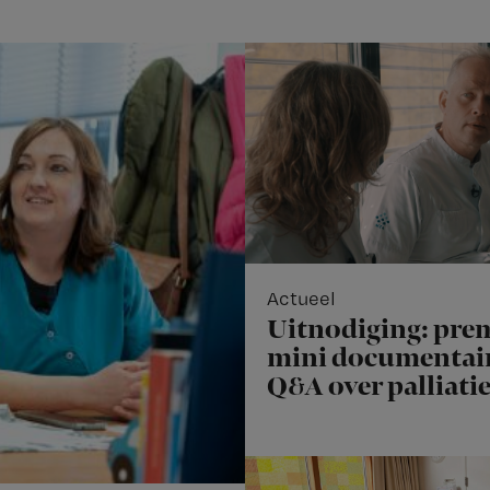
Actueel
Uitnodiging: pre
mini documentair
Q&A over palliati