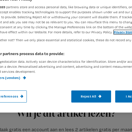
889
partners store and access personal data, like browsing data or unique identifiers, on
Accept enables tracking technologies to support the purposes shown under we and our 
 to provide. Selecting Reject All or withdrawing your consent will disable them. If tracker
Nienke Berends
24 mei 2018
Auteur:
t and ads you see may not be as relevant to you. You can resurface this menu to chan
consent at any time by clicking the Manage Preferences link on the bottom of the webp
have effect within our Website. For more details, refer to our Privacy Policy.
Privacy Sta
ther not? Then we only place essential and statistical cookies, these do not record any
r partners process data to provide:
geolocation data. Actively scan device characteristics for identification. Store and/or ac
Bij het AMC in Amsterdam zijn sinds kort
on a device. Personalised advertising and content, advertising and content measuremen
media-ambassadeur’. Online plaatsen ze be
d services development.
ners (vendors)
werk. Zo delen verpleegkundigen beelden
references
Reject All
I A
Registreren
Dat schrijft
Wil je dit artikel lezen?
aak gratis een account aan en lees 2 artikelen gratis per maa