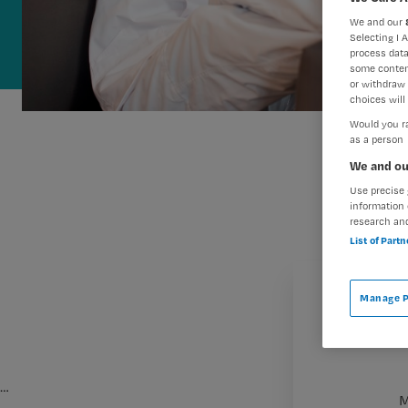
We and our
Selecting I 
process data
some conten
or withdraw 
choices will 
Would you ra
as a person
We and ou
Use precise 
information 
research an
List of Part
Manage P
…
M