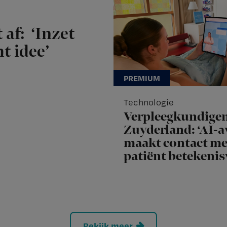
 af: ‘Inzet
t idee’
Technologie
Verpleegkundige
Zuyderland: ‘AI-a
maakt contact me
patiënt betekenis
Bekijk meer