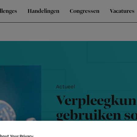
llenges
Handelingen
Congressen
Vacatures
Actueel
Verpleegku
gebruiken so
'realistisch
bout Your Privacy