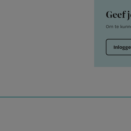
Geef j
Om te kunne
Inlogg