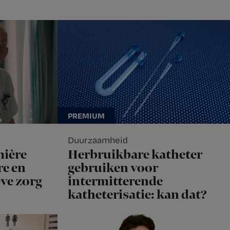
Duurzaamheid
mière
Herbruikbare katheter
e en
gebruiken voor
eve zorg
intermitterende
katheterisatie: kan dat?