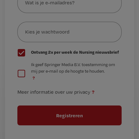
je
e-
Kies
mailadres?
je
*
wachtwoord
G
Ontvang 2x per week de Nursing nieuwsbrief
e
G
Ik geef Springer Media B.V. toestemming om
e
mij per e-mail op de hoogte te houden.
e
n
?
e
t
n
i
?
Meer informatie over uw privacy
t
t
i
e
t
l
e
l
?