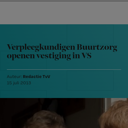
Nursing
W
Skip
Skip
Skip
voor
m
Inloggen
to
to
to
verpleegkundigen
wi
primary
main
footer
jo
navigation
content
Reader
st
Interactions
be
Verpleegkundigen Buurtzorg
openen vestiging in VS
Redactie TvV
Auteur:
15 juli 2013