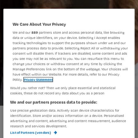
We Care About Your Privacy
We and our
889
partners store and access personal data, like browsing
data or unique identifiers, on your device. Selecting I Accept enables
tracking technologies to support the purposes shown under we and our
partners process data to provide. Selecting Reject All or withdrawing your
consent will disable them. If trackers are disabled, some content and ads
you see may not be as relevant to you. You can resurface this menu to
change your choices or withdraw consent at any time by clicking the
Manage Preferences link on the bottom of the webpage. Your choices will
have effect within our Website. For more details, refer to our Privacy
Policy.
Privacy Statement
Would you rather not? Then we only place essential and statistical
cookies, these do not record any data about you as a person
We and our partners process data to provide:
Use precise geolocation data. Actively scan device characteristics for
Verpleegkundigen Buurtzorg openen vestiging in VS
identification. Store and/or access information on a device. Personalised
advertising and content, advertising and content measurement, audience
research and services development.
List of Partners (vendors)