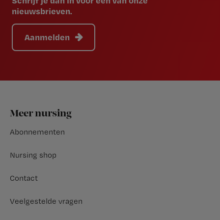
Schrijf je dan in voor een van onze
nieuwsbrieven.
Aanmelden
Footer
Meer nursing
Abonnementen
Nursing shop
Contact
Veelgestelde vragen