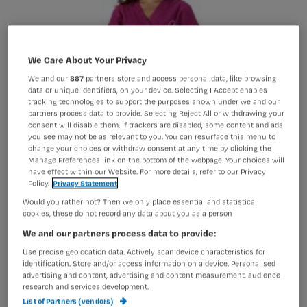
We Care About Your Privacy
We and our
887
partners store and access personal data, like browsing
data or unique identifiers, on your device. Selecting I Accept enables
tracking technologies to support the purposes shown under we and our
partners process data to provide. Selecting Reject All or withdrawing your
consent will disable them. If trackers are disabled, some content and ads
you see may not be as relevant to you. You can resurface this menu to
change your choices or withdraw consent at any time by clicking the
Manage Preferences link on the bottom of the webpage. Your choices will
have effect within our Website. For more details, refer to our Privacy
Policy.
Privacy Statement
Would you rather not? Then we only place essential and statistical
cookies, these do not record any data about you as a person
We and our partners process data to provide:
Use precise geolocation data. Actively scan device characteristics for
identification. Store and/or access information on a device. Personalised
advertising and content, advertising and content measurement, audience
Verpleegkundigen dragen 'oneerlijk' uniform
research and services development.
List of Partners (vendors)