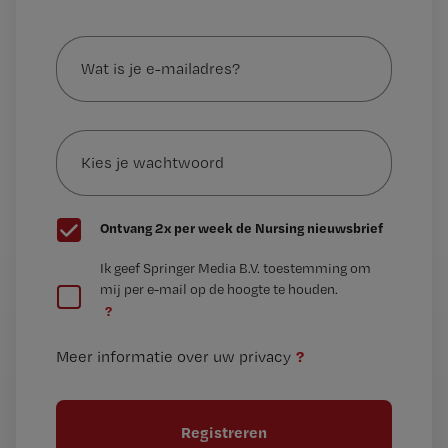
Wat
is
je
e-
Kies
mailadres?
je
*
wachtwoord
G
Ontvang 2x per week de Nursing nieuwsbrief
e
G
Ik geef Springer Media B.V. toestemming om
e
mij per e-mail op de hoogte te houden.
e
n
?
e
t
n
i
?
Meer informatie over uw privacy
t
t
i
e
t
l
e