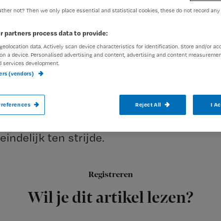
ther not? Then we only place essential and statistical cookies, these do not record any
Redactie Nursing
22 septem
Auteur:
r partners process data to provide:
geolocation data. Actively scan device characteristics for identification. Store and/or ac
on a device. Personalised advertising and content, advertising and content measuremen
d services development.
ners (vendors)
Het cao overleg in de sector van verpleeg
references
Reject All
I A
(VVT) is opnieuw mislukt. Verpleegkundi
eindelijk ten strijde.
Registreren
Een van de acties vond gisteren plaats:
verpleegkundigen en
Wil je dit artikel lezen?