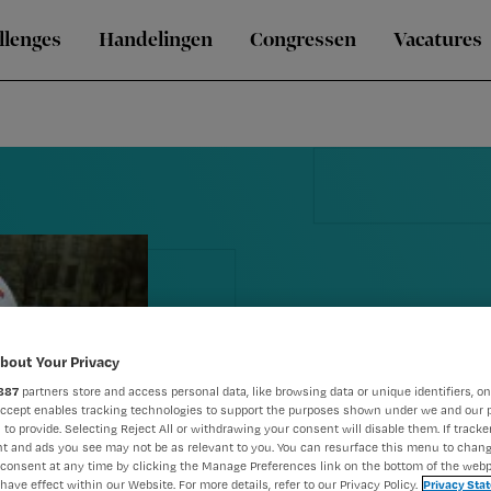
llenges
Handelingen
Congressen
Vacatures
bout Your Privacy
887
partners store and access personal data, like browsing data or unique identifiers, on
Verpleegkund
Accept enables tracking technologies to support the purposes shown under we and our 
 to provide. Selecting Reject All or withdrawing your consent will disable them. If tracker
actie voor c
t and ads you see may not be as relevant to you. You can resurface this menu to chan
consent at any time by clicking the Manage Preferences link on the bottom of the webp
have effect within our Website. For more details, refer to our Privacy Policy.
Privacy Sta