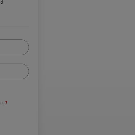
nd
?
n.