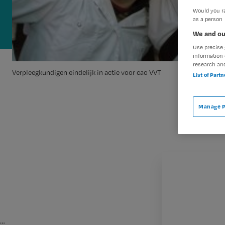
Would you ra
as a person
We and ou
Use precise 
information 
research an
Verpleegkundigen eindelijk in actie voor cao VVT
List of Part
Manage P
…