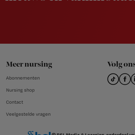
Footer
Meer nursing
Volg on
Abonnementen
Nursing shop
Contact
Veelgestelde vragen
© BSL Media & Learning, onderdeel v