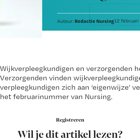
Redactie Nursing
12 februar
Auteur:
Wijkverpleegkundigen en verzorgenden 
Verzorgenden vinden wijkverpleegkundige
verpleegkundigen zich aan ‘eigenwijze’ ver
het februarinummer van Nursing.
Registreren
In het achtergrondartikel in Nursing wordt
Wil je dit artikel lezen?