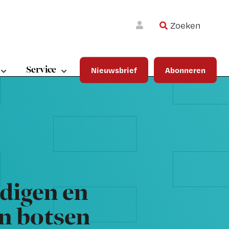
Zoeken
Wa
Inloggen
ma
wij
jou
Service
Nieuwsbrief
Abonneren
ste
bet
digen en
n botsen