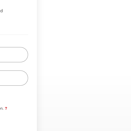
nd
?
n.