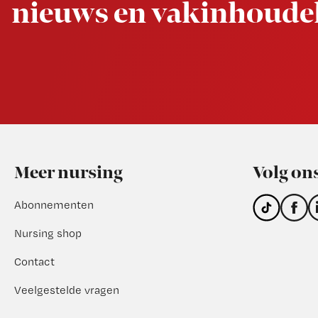
nieuws en vakinhoudel
Footer
Meer nursing
Volg on
Abonnementen
Nursing shop
Contact
Veelgestelde vragen