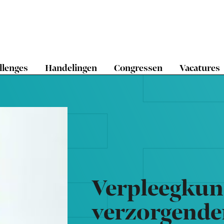
llenges
Handelingen
Congressen
Vacatures
Verpleegkun
verzorgende