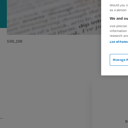
Would you ra
as a person
We and ou
Use precise 
information 
research an
599_198
List of Part
Manage P
…
M