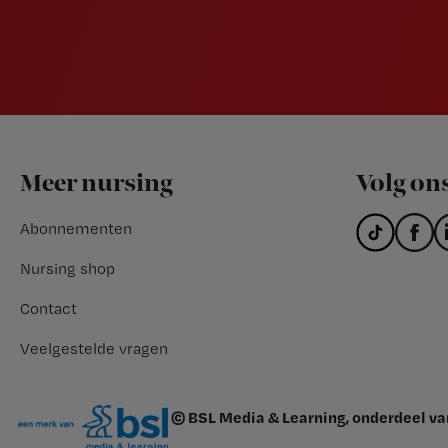
Footer
Meer nursing
Volg on
Abonnementen
Nursing shop
Contact
Veelgestelde vragen
© BSL Media & Learning, onderdeel v