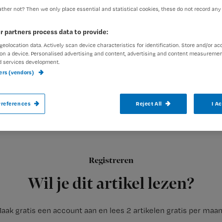
ther not? Then we only place essential and statistical cookies, these do not record any
r partners process data to provide:
Redactie TvV
10 juli 2012
Auteur:
geolocation data. Actively scan device characteristics for identification. Store and/or ac
on a device. Personalised advertising and content, advertising and content measuremen
d services development.
ners (vendors)
references
Reject All
I A
Ruim 70 procent van de verpleegkundige
aantrekkelijker vinden als er meer waarder
Registreren
Dat blijkt uit onderzoek binnen het Panel Verpleging & Verzor
Wil je dit artikel lezen?
aak gratis een account aan en lees 2 artikelen gratis per maa