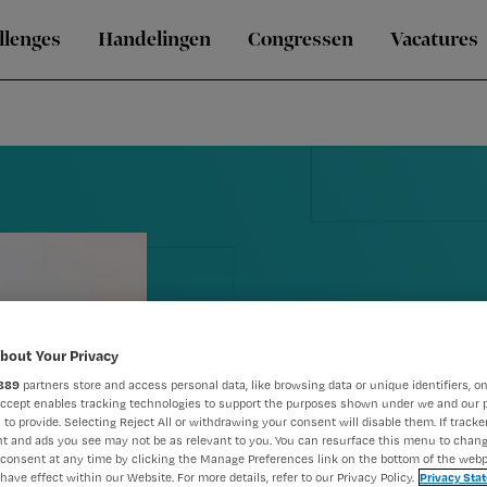
llenges
Handelingen
Congressen
Vacatures
Verpleegkun
bout Your Privacy
889
partners store and access personal data, like browsing data or unique identifiers, on
verzorgende
Accept enables tracking technologies to support the purposes shown under we and our 
 to provide. Selecting Reject All or withdrawing your consent will disable them. If tracker
t and ads you see may not be as relevant to you. You can resurface this menu to chan
waardering
consent at any time by clicking the Manage Preferences link on the bottom of the webp
have effect within our Website. For more details, refer to our Privacy Policy.
Privacy Sta