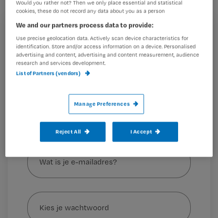
Would you rather not? Then we only place essential and statistical
grootschalige enquête van
TNO/CBS
.
cookies, these do not record any data about you as a person
We and our partners process data to provide:
Registreren
Use precise geolocation data. Actively scan device characteristics for
identification. Store and/or access information on a device. Personalised
Wil je dit artikel lezen?
Mbo-verpleegkundigen hadden vorig jaar het meest van
advertising and content, advertising and content measurement, audience
research and services development.
alle beroepsgroepen te maken
List of Partners (vendors)
Maak gratis een account aan en lees 2
…
artikelen gratis per maand
Al een account of abonnement?
Log dan in
Manage Preferences
Reject All
I Accept
Wat
is
je
e-
Kies
mailadres?
je
*
wachtwoord