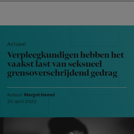
Nursing
W
Skip
Skip
Skip
voor
m
Inloggen
to
to
to
verpleegkundigen
wi
primary
main
footer
jo
navigation
content
Reader
st
Interactions
be
Actueel
Verpleegkundigen hebben het
vaakst last van seksueel
grensoverschrijdend gedrag
Margot Hamel
Auteur:
20 april 2022