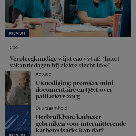
Cao
Verpleegkundige wijst cao vvt af: ‘Inzet
vakantiedagen bij ziekte slecht idee’
Actueel
Uitnodiging: première mini
documentaire en Q&A over
palliatieve zorg
Duurzaamheid
Herbruikbare katheter
gebruiken voor intermitterende
katheterisatie: kan dat?