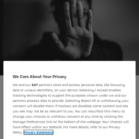
We Care About Your Privacy
We and our
887
partners store and access personal data, like browsing
data or unique identifiers, on your device. Selecting I Accept enables
tracking technologies to support the purposes shown under we and our
partners process data to provide. Selecting Reject All or withdrawing your
consent will disable them. If trackers are disabled, some content and ads
Bijna 40 procent van de
you see may not be as relevant to you. You can resurface this menu to
change your choices or withdraw consent at any time by clicking the
verpleegkundigen had vorig jaar te
Manage Preferences link on the bottom of the webpage. Your choices will
maken met ongewenste seksuele
have effect within our Website. For more details, refer to our Privacy
Policy.
Privacy Statement
aandacht. Dat blijkt uit een