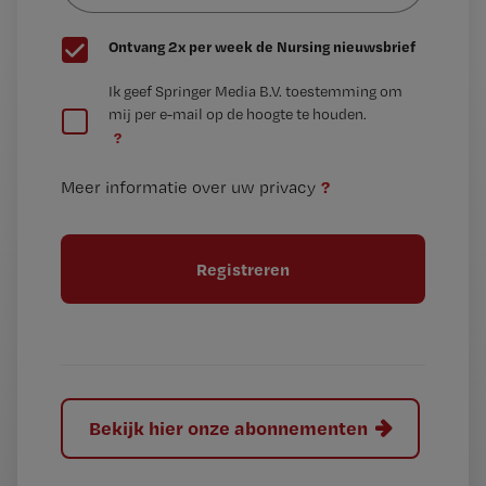
G
Ontvang 2x per week de Nursing nieuwsbrief
e
G
Ik geef Springer Media B.V. toestemming om
e
mij per e-mail op de hoogte te houden.
e
n
?
e
t
n
i
?
Meer informatie over uw privacy
t
t
i
e
t
l
e
l
?
Bekijk hier onze abonnementen