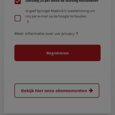
Ontvang 2x per week de Nursing nieuwsbrief
e
G
Ik geef Springer Media B.V. toestemming om
e
mij per e-mail op de hoogte te houden.
e
n
?
e
t
n
i
?
Meer informatie over uw privacy
t
t
i
e
t
l
e
l
?
Bekijk hier onze abonnementen