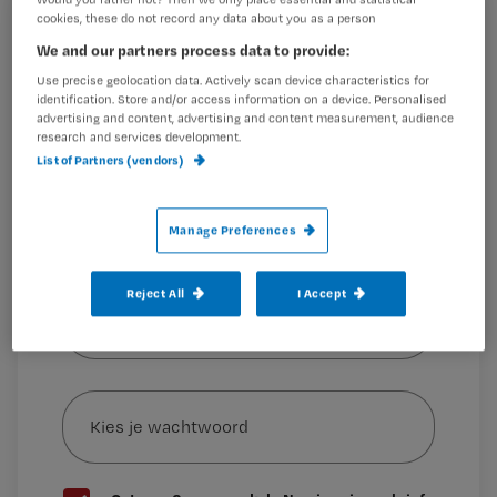
verpleegkundigen aan deelnamen.
cookies, these do not record any data about you as a person
Registreren
We and our partners process data to provide:
Wil je dit artikel lezen?
Use precise geolocation data. Actively scan device characteristics for
identification. Store and/or access information on a device. Personalised
‘De griepprik haal ik nooit’, reageert
advertising and content, advertising and content measurement, audience
Maak gratis een account aan en lees 2
…
research and services development.
artikelen gratis per maand
List of Partners (vendors)
Al een account of abonnement?
Log dan in
Manage Preferences
Wat
Reject All
I Accept
is
je
e-
Kies
mailadres?
je
*
wachtwoord
G