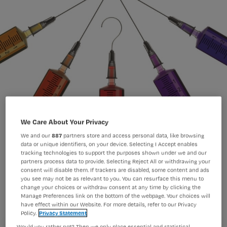
We Care About Your Privacy
We and our
887
partners store and access personal data, like browsing
data or unique identifiers, on your device. Selecting I Accept enables
tracking technologies to support the purposes shown under we and our
partners process data to provide. Selecting Reject All or withdrawing your
Ook in deze covid-19 tijd is de
consent will disable them. If trackers are disabled, some content and ads
you see may not be as relevant to you. You can resurface this menu to
meerderheid van de verpleegkundigen
change your choices or withdraw consent at any time by clicking the
Manage Preferences link on the bottom of the webpage. Your choices will
niet van plan de griepprik te halen. Dat
have effect within our Website. For more details, refer to our Privacy
Policy.
Privacy Statement
blijkt uit een Nursing poll waar 1185
Would you rather not? Then we only place essential and statistical