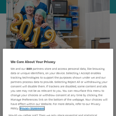
We Care About Your Privacy
Niels, Esther, Maaike, Mandy,
Voor
We and our
889
partners store and access personal data, like browsing
Agnes
Dana
data or unique identifiers, on your device. Selecting I Accept enables
en
was 2019 om
tracking technologies to support the purposes shown under we and our
uiteenlopende redenen een bijzonder
partners process data to provide. Selecting Reject All or withdrawing your
consent will disable them. If trackers are disabled, some content and ads
jaar. Hoe kijken ze erop terug en hoe
you see may not be as relevant to you. You can resurface this menu to
change your choices or withdraw consent at any time by clicking the
zien ze de toekomst tegemoet?
Manage Preferences link on the bottom of the webpage. Your choices will
have effect within our Website. For more details, refer to our Privacy
Policy.
Privacy Statement
Would you rather not? Then we only place essential and statistical