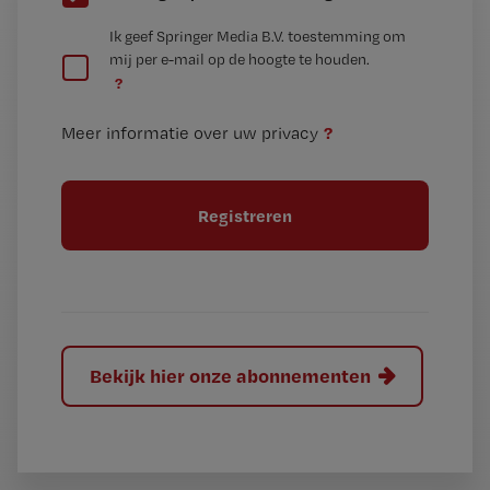
e
G
Ik geef Springer Media B.V. toestemming om
e
mij per e-mail op de hoogte te houden.
e
n
?
e
t
n
i
?
Meer informatie over uw privacy
t
t
i
e
t
l
e
l
?
Bekijk hier onze abonnementen