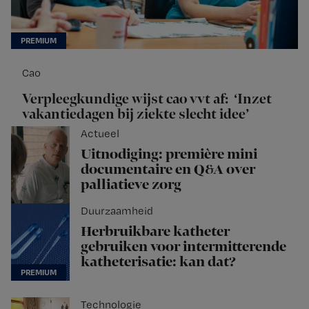
Cao
Verpleegkundige wijst cao vvt af: ‘Inzet
vakantiedagen bij ziekte slecht idee’
Actueel
Uitnodiging: première mini
documentaire en Q&A over
palliatieve zorg
Duurzaamheid
Herbruikbare katheter
gebruiken voor intermitterende
katheterisatie: kan dat?
Technologie