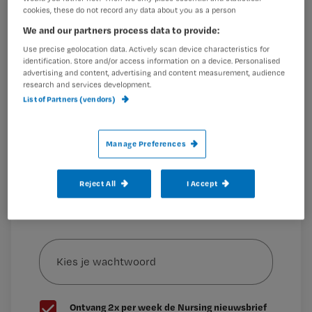
cookies, these do not record any data about you as a person
Registreren
‘Een verandering kan je verder helpen’
We and our partners process data to provide:
Wil je dit artikel lezen?
Use precise geolocation data. Actively scan device characteristics for
Esther
identification. Store and/or access information on a device. Personalised
Maak gratis een account aan en lees 2
…
advertising and content, advertising and content measurement, audience
research and services development.
artikelen gratis per maand
List of Partners (vendors)
Al een account of abonnement?
Log dan in
Manage Preferences
Wat
Reject All
I Accept
is
je
e-
Kies
mailadres?
je
*
wachtwoord
G
Ontvang 2x per week de Nursing nieuwsbrief