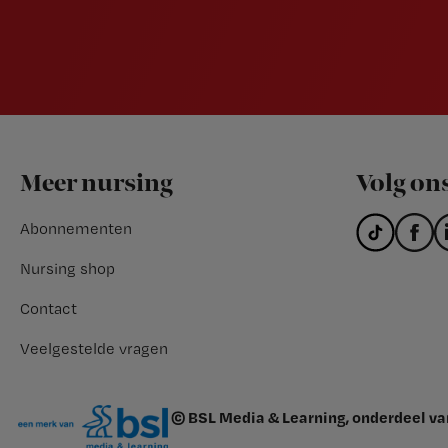
Footer
Meer nursing
Volg on
Abonnementen
Nursing shop
Contact
Veelgestelde vragen
© BSL Media & Learning, onderdeel v