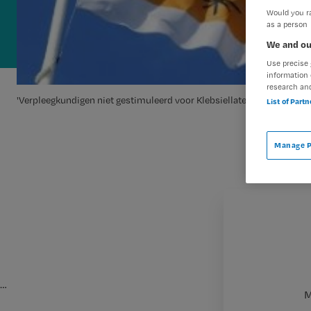
Would you ra
as a person
We and ou
Use precise 
information 
research an
'Verpleegkundigen niet gestimuleerd voor Klebsiellatest'
List of Part
Manage P
…
M