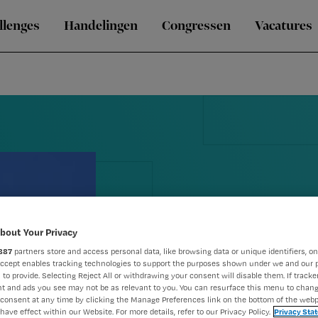
llenges
Handelingen
Congressen
Vacatures
'Verpleegkun
bout Your Privacy
887
partners store and access personal data, like browsing data or unique identifiers, on
gestimuleer
Accept enables tracking technologies to support the purposes shown under we and our 
 to provide. Selecting Reject All or withdrawing your consent will disable them. If tracker
t and ads you see may not be as relevant to you. You can resurface this menu to chan
Klebsiellates
consent at any time by clicking the Manage Preferences link on the bottom of the webp
have effect within our Website. For more details, refer to our Privacy Policy.
Privacy Sta