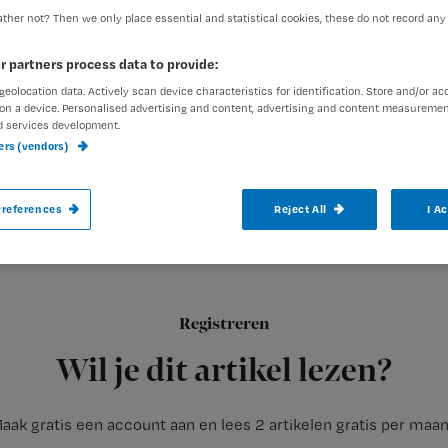
ther not? Then we only place essential and statistical cookies, these do not record any
r partners process data to provide:
Redactie Nursing
1 augustus
Auteur:
geolocation data. Actively scan device characteristics for identification. Store and/or ac
on a device. Personalised advertising and content, advertising and content measuremen
d services development.
ners (vendors)
references
Reject All
I A
Verpleegkundigen van het Maasstad Zieke
om zich te testen voor de Klebsiella bacte
Registreren
Dit concludeert NU’91 uit de eindstand van hun
‘Meldpunt veil
Wil je dit artikel lezen?
aak gratis een account aan en lees 2 artikelen gratis per maa