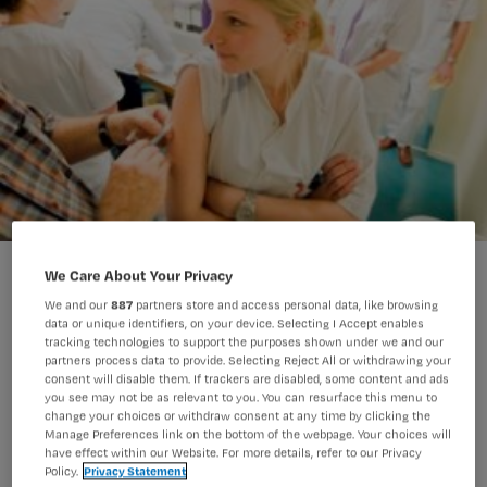
Verpleegkundigen ontslagen om weigeren griepprik
We Care About Your Privacy
We and our
887
partners store and access personal data, like browsing
data or unique identifiers, on your device. Selecting I Accept enables
tracking technologies to support the purposes shown under we and our
Acht verpleegkundigen in het
partners process data to provide. Selecting Reject All or withdrawing your
consent will disable them. If trackers are disabled, some content and ads
Amerikaanse Goshen Hospital zijn
you see may not be as relevant to you. You can resurface this menu to
change your choices or withdraw consent at any time by clicking the
ontslagen omdat zij de griepprik
Manage Preferences link on the bottom of the webpage. Your choices will
weigerden vanwege
have effect within our Website. For more details, refer to our Privacy
Policy.
Privacy Statement