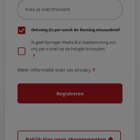
je
*
wachtwoord
G
Ontvang 2x per week de Nursing nieuwsbrief
e
G
Ik geef Springer Media B.V. toestemming om
e
mij per e-mail op de hoogte te houden.
e
n
?
e
t
n
i
?
Meer informatie over uw privacy
t
t
i
e
t
l
e
l
?
Bekijk hier onze abonnementen