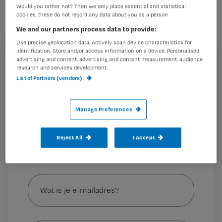
geloofsovertuiging.
Would you rather not? Then we only place essential and statistical
cookies, these do not record any data about you as a person
We and our partners process data to provide:
Use precise geolocation data. Actively scan device characteristics for
Dat berichten verschillende
Amerikaanse media deze
identification. Store and/or access information on a device. Personalised
Registreren
advertising and content, advertising and content measurement, audience
week
.
research and services development.
Wil je dit artikel lezen?
List of Partners (vendors)
Sinds vorig jaar september is de griepprik voor alle
medewerkers van
Maak gratis een account aan en lees 2
…
Manage Preferences
artikelen gratis per maand
Al een account of abonnement?
Log dan in
Reject All
I Accept
Wat
is
je
e-
Kies
mailadres?