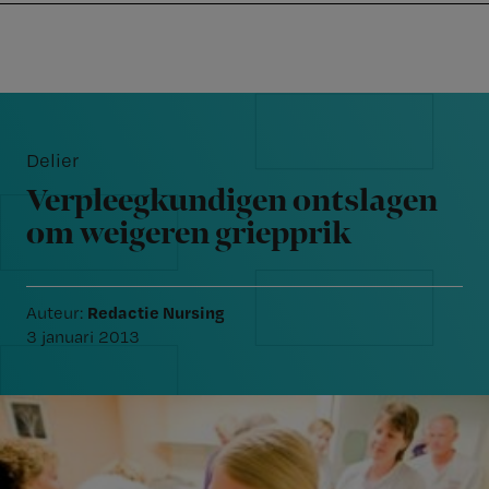
Nursing
W
Skip
Skip
Skip
voor
m
Inloggen
to
to
to
verpleegkundigen
wi
primary
main
footer
jo
navigation
content
Reader
st
Interactions
be
Delier
Verpleegkundigen ontslagen
om weigeren griepprik
Redactie Nursing
Auteur:
3 januari 2013