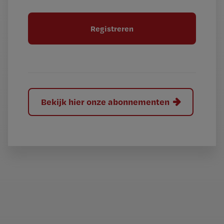
i
e
t
l
e
l
?
Bekijk hier onze abonnementen