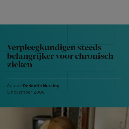
Nursing
W
Skip
Skip
Skip
voor
m
Inloggen
to
to
to
verpleegkundigen
wi
primary
main
footer
jo
navigation
content
Reader
st
Interactions
be
Verpleegkundigen steeds
belangrijker voor chronisch
zieken
Redactie Nursing
Auteur:
3 november 2008