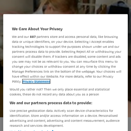
We Care About Your Privacy
We and our
887
partners store and access personal data, like browsing
data or unique identifiers, on your device. Selecting I Accept enables
tracking technologies to support the purposes shown under we and our
partners process data to provide. Selecting Reject All or withdrawing your
consent will disable them. If trackers are disabled, some content and ads
you see may not be as relevant to you. You can resurface this menu to
change your choices or withdraw consent at any time by clicking the
Manage Preferences link on the bottom of the webpage. Your choices will
have effect within our Website. For more details, refer to our Privacy
Policy.
Privacy Statement
Would you rather not? Then we only place essential and statistical
cookies, these do not record any data about you as a person
We and our partners process data to provide:
Use precise geolocation data. Actively scan device characteristics for
identification. Store and/or access information on a device. Personalised
advertising and content, advertising and content measurement, audience
Verpleegkundigen steeds belangrijker voor chronisch zieken
research and services development.