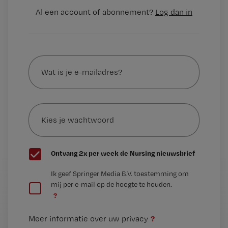
Al een account of abonnement?
Log dan in
Wat
is
je
e-
Kies
mailadres?
je
*
wachtwoord
G
Ontvang 2x per week de Nursing nieuwsbrief
e
G
Ik geef Springer Media B.V. toestemming om
e
mij per e-mail op de hoogte te houden.
e
n
?
e
t
n
i
?
Meer informatie over uw privacy
t
t