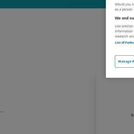
Would you ra
as a person
We and ou
Use precise 
information 
research an
List of Part
Manage P
…
M