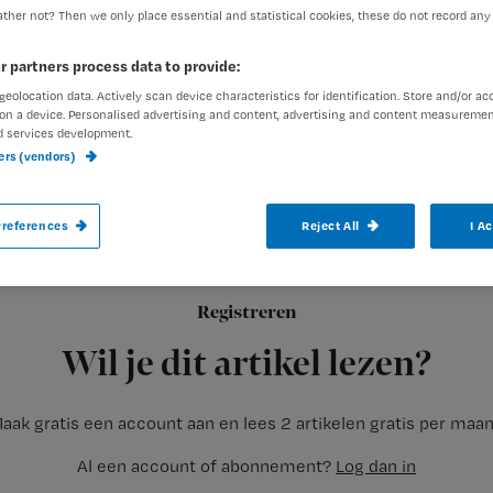
ther not? Then we only place essential and statistical cookies, these do not record any
r partners process data to provide:
geolocation data. Actively scan device characteristics for identification. Store and/or ac
on a device. Personalised advertising and content, advertising and content measuremen
d services development.
Verpleegkundigen op de verpleegafdeling 
ners (vendors)
Amsterdamse OLVG werkten afgelopen dri
aan het verwarmingssysteem.
references
Reject All
I A
Registreren
Patiënten van de afdeling belden de Amsterdamse omroep A
Wil je dit artikel lezen?
aak gratis een account aan en lees 2 artikelen gratis per maa
Al een account of abonnement?
Log dan in