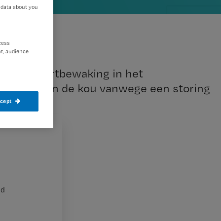
 data about you
cess
t, audience
van de hartbewaking in het
e dagen in de kou vanwege een storing
ccept
T5.
Ze moesten
nd