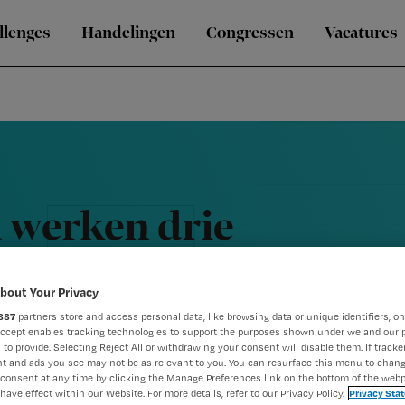
llenges
Handelingen
Congressen
Vacatures
 werken drie
bout Your Privacy
887
partners store and access personal data, like browsing data or unique identifiers, on
Accept enables tracking technologies to support the purposes shown under we and our 
 to provide. Selecting Reject All or withdrawing your consent will disable them. If tracker
t and ads you see may not be as relevant to you. You can resurface this menu to chan
consent at any time by clicking the Manage Preferences link on the bottom of the webp
have effect within our Website. For more details, refer to our Privacy Policy.
Privacy Sta