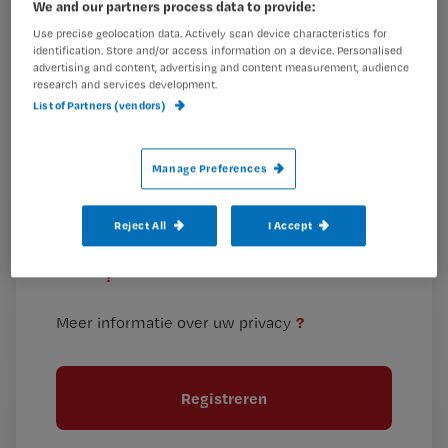
Wat
We and our partners process data to provide:
is
Use precise geolocation data. Actively scan device characteristics for
je
identification. Store and/or access information on a device. Personalised
advertising and content, advertising and content measurement, audience
e-
research and services development.
Kies
mailadres?
List of Partners (vendors)
je
*
wachtwoord
Manage Preferences
G
Ontvang 2x per week de Nursing nieuwsbrief
e
Reject All
I Accept
G
Ik geef Springer Media B.V. toestemming om
e
mij per e-mail op de hoogte te houden.
e
n
?
e
t
n
i
?
Meer informatie over uw privacy
t
t
i
e
t
l
e
l