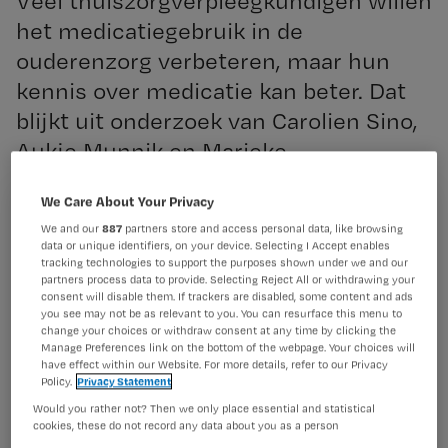
Veel thuiszorgverpleegkundigen willen
het medicatiegebruik in de
ouderenzorg verbeteren, maar hun
kennis over medicatie kan beter. Dat
blijkt uit onderzoek van Carolien Sino,
Aukje Munnik en Marieke
Schuurmans, gepubliceerd in
We Care About Your Privacy
International Journal of Older People
Registreren
We and our
887
partners store and access personal data, like browsing
Nursing.
data or unique identifiers, on your device. Selecting I Accept enables
Wil je dit artikel lezen?
tracking technologies to support the purposes shown under we and our
partners process data to provide. Selecting Reject All or withdrawing your
consent will disable them. If trackers are disabled, some content and ads
Maak gratis een account aan en lees 2
…
you see may not be as relevant to you. You can resurface this menu to
artikelen gratis per maand
change your choices or withdraw consent at any time by clicking the
Manage Preferences link on the bottom of the webpage. Your choices will
Al een account of abonnement?
Log dan in
have effect within our Website. For more details, refer to our Privacy
Policy.
Privacy Statement
Would you rather not? Then we only place essential and statistical
cookies, these do not record any data about you as a person