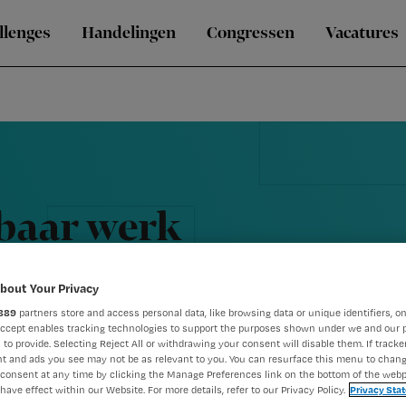
llenges
Handelingen
Congressen
Vacatures
kbaar werk
bout Your Privacy
889
partners store and access personal data, like browsing data or unique identifiers, on
Accept enables tracking technologies to support the purposes shown under we and our 
 to provide. Selecting Reject All or withdrawing your consent will disable them. If tracker
t and ads you see may not be as relevant to you. You can resurface this menu to chan
consent at any time by clicking the Manage Preferences link on the bottom of the webp
have effect within our Website. For more details, refer to our Privacy Policy.
Privacy Sta