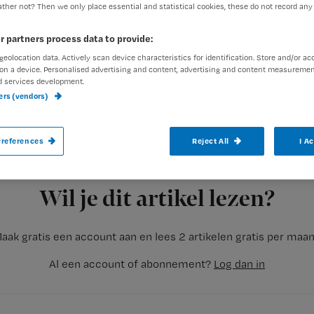
ther not? Then we only place essential and statistical cookies, these do not record any
r partners process data to provide:
geolocation data. Actively scan device characteristics for identification. Store and/or ac
Mijn afdeling hangt vól kaartjes met ‘dank
on a device. Personalised advertising and content, advertising and content measuremen
d services development.
kwam er een patiënt met een kist fruit, 
ners (vendors)
slagroomtaart. ‘Voor elk wat wils,’ riep hij.
references
Reject All
I A
Registreren
Op dit moment
Wil je dit artikel lezen?
aak gratis een account aan en lees 2 artikelen gratis per maa
Al een account of abonnement?
Log dan in