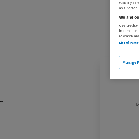
Would you ra
as a person
We and ou
Use precise 
information 
research an
List of Part
Manage P
…
M