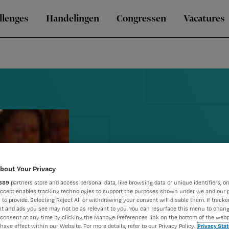
llenges
Handelingen
Congressen
Vacatures
bout Your Privacy
889
partners store and access personal data, like browsing data or unique identifiers, on
Accept enables tracking technologies to support the purposes shown under we and our 
 to provide. Selecting Reject All or withdrawing your consent will disable them. If tracker
Verplegen wo
t and ads you see may not be as relevant to you. You can resurface this menu to chan
consent at any time by clicking the Manage Preferences link on the bottom of the webp
have effect within our Website. For more details, refer to our Privacy Policy.
Privacy Sta