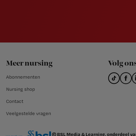
Footer
Meer nursing
Volg on
Abonnementen
Nursing shop
Contact
Veelgestelde vragen
© BSL Media & Learning, onderdeel v