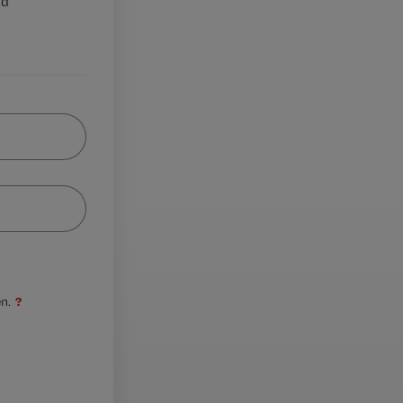
nd
?
n.