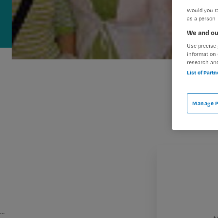
Would you ra
as a person
We and ou
Use precise 
information 
research an
List of Part
Manage P
…