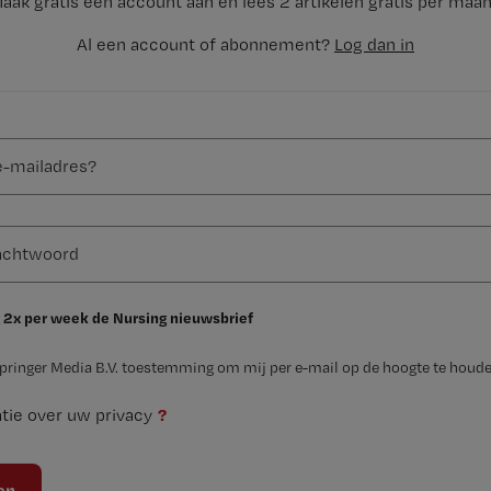
aak gratis een account aan en lees 2 artikelen gratis per maa
Al een account of abonnement?
Log dan in
 2x per week de Nursing nieuwsbrief
Springer Media B.V. toestemming om mij per e-mail op de hoogte te houde
?
tie over uw privacy