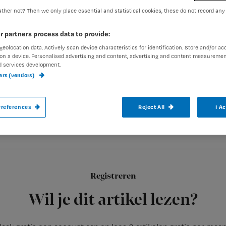
ther not? Then we only place essential and statistical cookies, these do not record any
exed-admin
24 november 2
r partners process data to provide:
Auteur:
geolocation data. Actively scan device characteristics for identification. Store and/or ac
on a device. Personalised advertising and content, advertising and content measuremen
d services development.
ners (vendors)
Het verplegen wordt weer hip! Het was va
references
Reject All
I A
liefst een op de drie middelbare scholiere
Registreren
Dit deed me terugdenken aan de
Wil je dit artikel lezen?