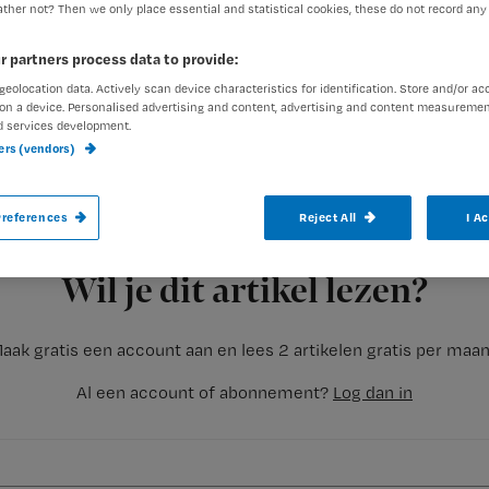
ther not? Then we only place essential and statistical cookies, these do not record any
r partners process data to provide:
geolocation data. Actively scan device characteristics for identification. Store and/or ac
on a device. Personalised advertising and content, advertising and content measuremen
d services development.
ners (vendors)
Er moet een einde komen aan verspilling i
Dat kan bijvoorbeeld door te onderzoeke
references
Reject All
I A
grote verpakkingen met medicijnen en v
Registreren
patiënt kunnen gebruiken. En de verplee
Wil je dit artikel lezen?
aak gratis een account aan en lees 2 artikelen gratis per maa
Al een account of abonnement?
Log dan in