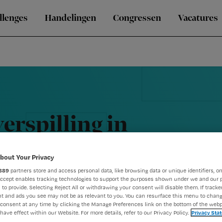
llenges
Handelingen
Congressen
Vacatures
erspilling in
ren
bout Your Privacy
889
partners store and access personal data, like browsing data or unique identifiers, on
Accept enables tracking technologies to support the purposes shown under we and our 
 to provide. Selecting Reject All or withdrawing your consent will disable them. If tracker
t and ads you see may not be as relevant to you. You can resurface this menu to chan
consent at any time by clicking the Manage Preferences link on the bottom of the webp
have effect within our Website. For more details, refer to our Privacy Policy.
Privacy Sta