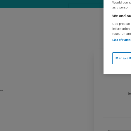
Would you ra
as a person
We and ou
Use precise 
information 
research an
List of Part
Manage P
…
M
Wat