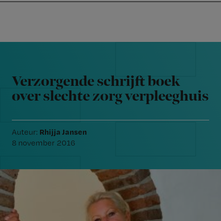
Nursing
W
Skip
Skip
Skip
voor
m
Inloggen
to
to
to
verpleegkundigen
wi
primary
main
footer
jo
navigation
content
Reader
st
Interactions
be
Verzorgende schrijft boek
over slechte zorg verpleeghuis
Rhijja Jansen
Auteur:
8 november 2016