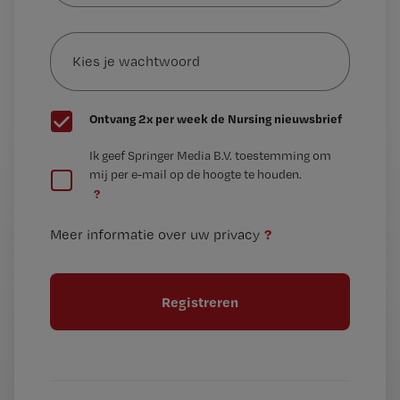
e-
Kies
mailadres?
je
*
wachtwoord
G
Ontvang 2x per week de Nursing nieuwsbrief
e
G
Ik geef Springer Media B.V. toestemming om
e
mij per e-mail op de hoogte te houden.
e
n
?
e
t
n
i
?
Meer informatie over uw privacy
t
t
i
e
t
l
e
l
?