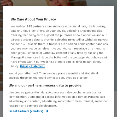
We Care About Your Privacy
We and our
889
partners store and access personal data, like browsing
data or unique identifiers, on your device. Selecting I Accept enables
tracking technologies to support the purposes shown under we and our
partners process data to provide. Selecting Reject All or withdrawing your
consent will disable them. If trackers are disabled, some content and ads
you see may not be as relevant to you. You can resurface this menu to
change your choices or withdraw consent at any time by clicking the
Manage Preferences link on the bottom of the webpage. Your choices will
have effect within our Website. For more details, refer to our Privacy
Policy.
Privacy Statement
Would you rather not? Then we only place essential and statistical
cookies, these do not record any data about you as a person
We and our partners process data to provide:
Use precise geolocation data. Actively scan device characteristics for
identification. Store and/or access information on a device. Personalised
Tol_C_16102601.jpg
advertising and content, advertising and content measurement, audience
research and services development.
List of Partners (vendors)