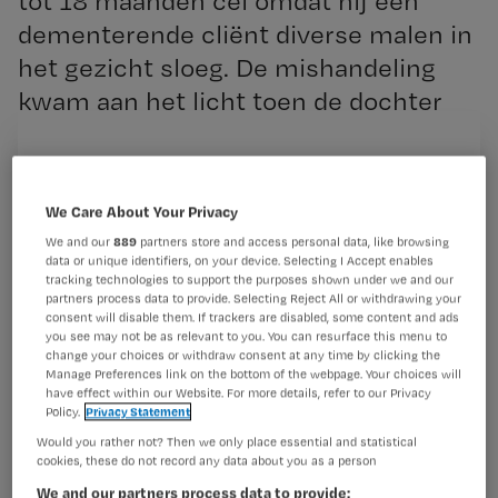
tot 18 maanden cel omdat hij een
dementerende cliënt diverse malen in
het gezicht sloeg. De mishandeling
kwam aan het licht toen de dochter
een verborgen camera plaatste.
Registreren
Wil je dit artikel lezen?
We Care About Your Privacy
De dochter
We and our
889
partners store and access personal data, like browsing
Maak gratis een account aan en lees 2
data or unique identifiers, on your device. Selecting I Accept enables
…
tracking technologies to support the purposes shown under we and our
artikelen gratis per maand
partners process data to provide. Selecting Reject All or withdrawing your
consent will disable them. If trackers are disabled, some content and ads
Al een account of abonnement?
Log dan in
you see may not be as relevant to you. You can resurface this menu to
change your choices or withdraw consent at any time by clicking the
Manage Preferences link on the bottom of the webpage. Your choices will
have effect within our Website. For more details, refer to our Privacy
Policy.
Privacy Statement
Wat
Would you rather not? Then we only place essential and statistical
is
cookies, these do not record any data about you as a person
je
We and our partners process data to provide: