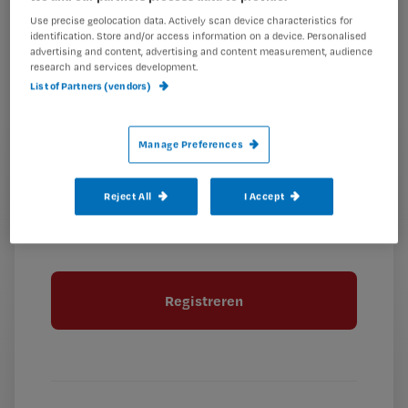
e-
Use precise geolocation data. Actively scan device characteristics for
Kies
mailadres?
identification. Store and/or access information on a device. Personalised
je
*
advertising and content, advertising and content measurement, audience
wachtwoord
research and services development.
List of Partners (vendors)
G
Ontvang 2x per week de Nursing nieuwsbrief
e
Manage Preferences
G
Ik geef Springer Media B.V. toestemming om
e
mij per e-mail op de hoogte te houden.
e
n
?
e
t
Reject All
I Accept
n
i
?
Meer informatie over uw privacy
t
t
i
e
t
l
e
l
?