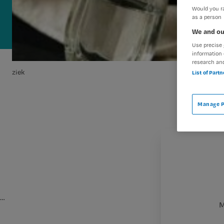
Would you ra
as a person
We and ou
Use precise 
information 
research an
ziek
List of Part
Manage P
…
M