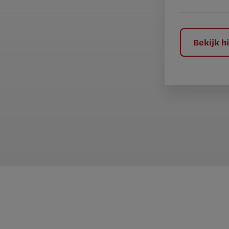
e
l
?
Bekijk 