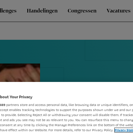
llenges
Handelingen
Congressen
Vacatures
Verzorgende
bout Your Privacy
889
partners store and access personal data, like browsing data or unique identifiers, on
verpleegkun
Accept enables tracking technologies to support the purposes shown under we and our 
 to provide. Selecting Reject All or withdrawing your consent will disable them. If tracker
t and ads you see may not be as relevant to you. You can resurface this menu to chan
te laat ziek
consent at any time by clicking the Manage Preferences link on the bottom of the webp
have effect within our Website. For more details, refer to our Privacy Policy.
Privacy Sta