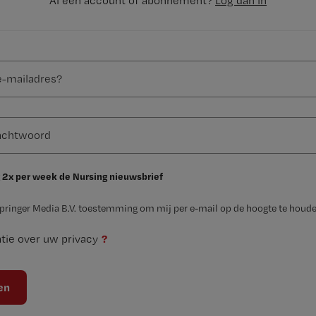
Al een account of abonnement?
Log dan in
 2x per week de Nursing nieuwsbrief
Springer Media B.V. toestemming om mij per e-mail op de hoogte te houde
?
tie over uw privacy