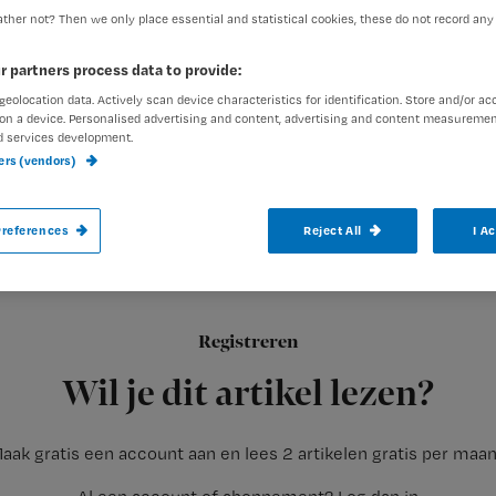
ther not? Then we only place essential and statistical cookies, these do not record any
r partners process data to provide:
Redactie TvV
15 maart 2013
Auteur:
geolocation data. Actively scan device characteristics for identification. Store and/or ac
on a device. Personalised advertising and content, advertising and content measuremen
d services development.
ners (vendors)
references
Reject All
I A
Veel verzorgenden en verpleegkundigen me
bijna aan het eind van hun latijn zijn.
Registreren
Dit blijkt uit een poll die Tijdschrift voor Verzorgenden op ha
Wil je dit artikel lezen?
aak gratis een account aan en lees 2 artikelen gratis per maa