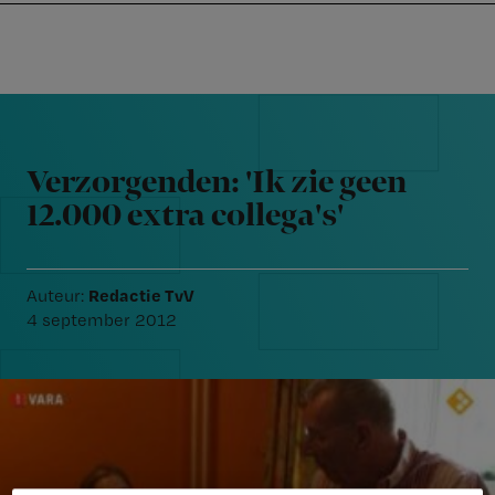
Nursing
W
Skip
Skip
Skip
voor
m
Inloggen
to
to
to
verpleegkundigen
wi
primary
main
footer
jo
navigation
content
Reader
st
Interactions
be
Verzorgenden: 'Ik zie geen
12.000 extra collega's'
Redactie TvV
Auteur:
4 september 2012