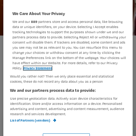
We Care About Your Privacy
We and our
889
partners store and access personal data, like browsing
data or unique identifiers, on your device. Selecting I Accept enables
tracking technologies to support the purposes shown under we and our
partners process data to provide. Selecting Reject All or withdrawing your
consent will disable them. If trackers are disabled, some content and ads
zembla
you see may not be as relevant to you. You can resurface this menu to
change your choices or withdraw consent at any time by clicking the
Manage Preferences link on the bottom of the webpage. Your choices will
have effect within our Website. For more details, refer to our Privacy
Twee jaar geleden beloofde het
Policy.
Privacy Statement
kabinet extra geld voor de zorg,
Would you rather not? Then we only place essential and statistical
cookies, these do not record any data about you as a person
waarmee 12.000 extra
We and our partners process data to provide:
zorgmedewerkers aan het werk
Use precise geolocation data. Actively scan device characteristics for
konden worden gezet. Twee jaar na
identification. Store and/or access information on a device. Personalised
advertising and content, advertising and content measurement, audience
dato merken verzorgenden niks van
research and services development.
List of Partners (vendors)
extra collega’s, er gaan juist mensen
Registreren
weg.