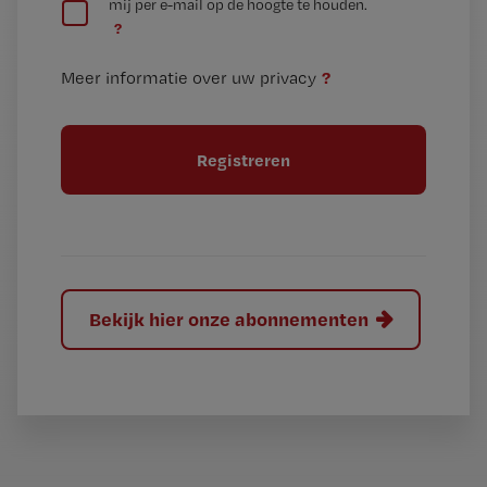
mij per e-mail op de hoogte te houden.
e
n
?
e
t
n
i
?
Meer informatie over uw privacy
t
t
i
e
t
l
e
l
?
Bekijk hier onze abonnementen