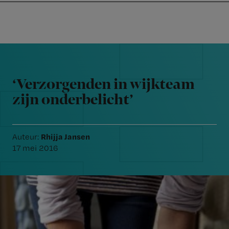
Nursing
W
Skip
Skip
Skip
voor
m
Inloggen
to
to
to
verpleegkundigen
wi
primary
main
footer
jo
navigation
content
Reader
st
Interactions
be
‘Verzorgenden in wijkteam
zijn onderbelicht’
Rhijja Jansen
Auteur:
17 mei 2016