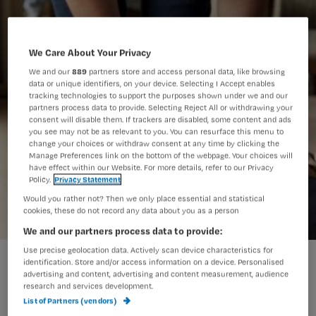
We Care About Your Privacy
We and our
889
partners store and access personal data, like browsing
data or unique identifiers, on your device. Selecting I Accept enables
tracking technologies to support the purposes shown under we and our
partners process data to provide. Selecting Reject All or withdrawing your
consent will disable them. If trackers are disabled, some content and ads
you see may not be as relevant to you. You can resurface this menu to
change your choices or withdraw consent at any time by clicking the
Manage Preferences link on the bottom of the webpage. Your choices will
have effect within our Website. For more details, refer to our Privacy
Policy.
Privacy Statement
Would you rather not? Then we only place essential and statistical
cookies, these do not record any data about you as a person
We and our partners process data to provide:
Use precise geolocation data. Actively scan device characteristics for
verzorgednenig.jpg
identification. Store and/or access information on a device. Personalised
advertising and content, advertising and content measurement, audience
research and services development.
List of Partners (vendors)