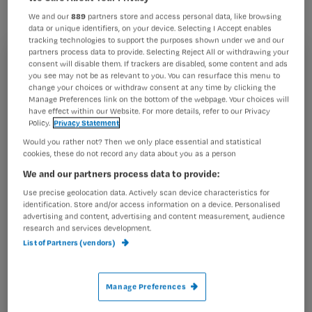
collega’s over het invoeren van
We and our
889
partners store and access personal data, like browsing
regelvrije zorg.
data or unique identifiers, on your device. Selecting I Accept enables
tracking technologies to support the purposes shown under we and our
partners process data to provide. Selecting Reject All or withdrawing your
consent will disable them. If trackers are disabled, some content and ads
Registreren
you see may not be as relevant to you. You can resurface this menu to
change your choices or withdraw consent at any time by clicking the
Wil je dit artikel lezen?
Het congres ‘Van kleinschalig wonen naar kleinschalige
Manage Preferences link on the bottom of the webpage. Your choices will
zorg’ is op 12 april in De Reehort te Ede. Er
have effect within our Website. For more details, refer to our Privacy
Policy.
Privacy Statement
Maak gratis een account aan en lees 2
…
artikelen gratis per maand
Would you rather not? Then we only place essential and statistical
cookies, these do not record any data about you as a person
Al een account of abonnement?
Log dan in
We and our partners process data to provide:
Use precise geolocation data. Actively scan device characteristics for
identification. Store and/or access information on a device. Personalised
advertising and content, advertising and content measurement, audience
Wat
research and services development.
is
List of Partners (vendors)
je
e-
Manage Preferences
Kies
mailadres?
je
*