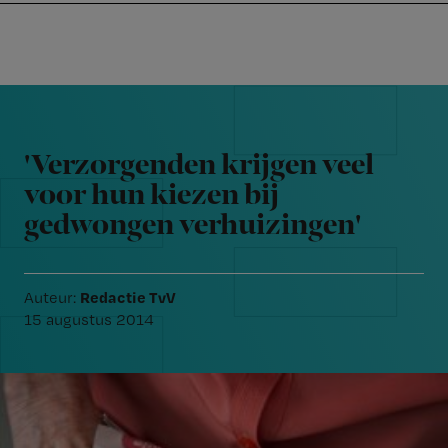
Nursing
W
Skip
Skip
Skip
voor
m
Inloggen
to
to
to
verpleegkundigen
wi
primary
main
footer
jo
navigation
content
Reader
st
Interactions
be
'Verzorgenden krijgen veel
voor hun kiezen bij
gedwongen verhuizingen'
Redactie TvV
Auteur:
15 augustus 2014