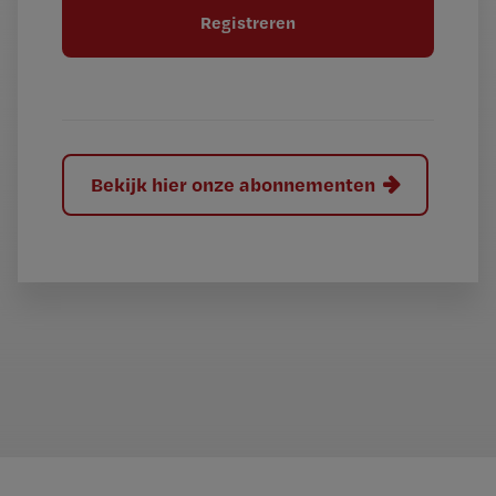
t
l
e
l
?
Bekijk hier onze abonnementen