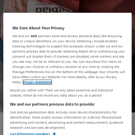
We Care About Your Privacy
We and our
889
partners store and access personal data, like browsing
data or unique identifiers, on your device. Selecting I Accept enables
tracking technologies to support the purposes shown under we and our
partners process data to provide. Selecting Reject All or withdrawing your
consent will disable them. If trackers are disabled, some content and ads
you see may not be as relevant to you. You can resurface this menu to
change your choices or withdraw consent at any time by clicking the
Manage Preferences link on the bottom of the webpage. Your choices will
have effect within our Website. For more details, refer to our Privacy
Policy.
Privacy Statement
Would you rather not? Then we only place essential and statistical
cookies, these do not record any data about you as a person
We and our partners process data to provide:
Use precise geolocation data. Actively scan device characteristics for
identification. Store and/or access information on a device. Personalised
'Verzorgenden krijgen veel voor hun kiezen bij gedwongen
advertising and content, advertising and content measurement, audience
verhuizingen'
research and services development.
List of Partners (vendors)