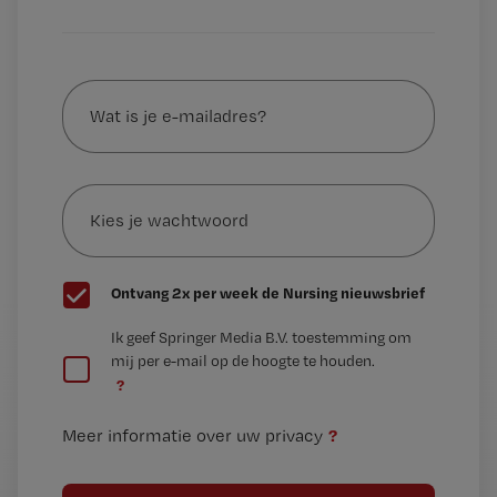
Wat
is
je
e-
Kies
mailadres?
je
*
wachtwoord
G
Ontvang 2x per week de Nursing nieuwsbrief
e
G
Ik geef Springer Media B.V. toestemming om
e
mij per e-mail op de hoogte te houden.
e
n
?
e
t
n
i
?
Meer informatie over uw privacy
t
t
i
e