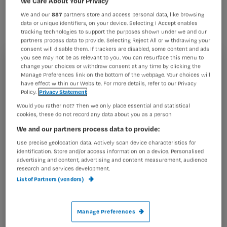
We Care About Your Privacy
zorgmodel, verbetert de kwaliteit van
We and our
887
partners store and access personal data, like browsing
de zorg. Dat blijkt uit een proef bij tien
data or unique identifiers, on your device. Selecting I Accept enables
tracking technologies to support the purposes shown under we and our
verzorgingshuizen van zorgorganisatie
partners process data to provide. Selecting Reject All or withdrawing your
Omring in de regio West-Friesland.
consent will disable them. If trackers are disabled, some content and ads
you see may not be as relevant to you. You can resurface this menu to
Registreren
change your choices or withdraw consent at any time by clicking the
Manage Preferences link on the bottom of the webpage. Your choices will
have effect within our Website. For more details, refer to our Privacy
Wil je dit artikel lezen?
Policy.
Privacy Statement
Een van de belangrijkste vernieuwingen
Would you rather not? Then we only place essential and statistical
Maak gratis een account aan en lees 2
…
cookies, these do not record any data about you as a person
artikelen gratis per maand
We and our partners process data to provide:
Al een account of abonnement?
Log dan in
Use precise geolocation data. Actively scan device characteristics for
identification. Store and/or access information on a device. Personalised
advertising and content, advertising and content measurement, audience
research and services development.
List of Partners (vendors)
Wat
is
je
Manage Preferences
e-