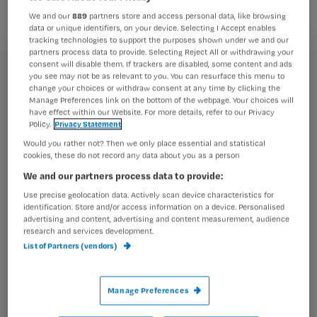
extra scholing over palliatieve zorg.
We and our
889
partners store and access personal data, like browsing
data or unique identifiers, on your device. Selecting I Accept enables
tracking technologies to support the purposes shown under we and our
partners process data to provide. Selecting Reject All or withdrawing your
Registreren
consent will disable them. If trackers are disabled, some content and ads
Dit is sinds 2002 onveranderd, ondanks nieuwe
you see may not be as relevant to you. You can resurface this menu to
Wil je dit artikel lezen?
change your choices or withdraw consent at any time by clicking the
richtlijnen en de toename aan scholing, instrumenten en
Manage Preferences link on the bottom of the webpage. Your choices will
consultatiemogelijkheden, zo blijkt uit een
publicatie
have effect within our Website. For more details, refer to our Privacy
Maak gratis een account aan en lees 2
…
Policy.
Privacy Statement
artikelen gratis per maand
Would you rather not? Then we only place essential and statistical
cookies, these do not record any data about you as a person
Al een account of abonnement?
Log dan in
We and our partners process data to provide:
Use precise geolocation data. Actively scan device characteristics for
identification. Store and/or access information on a device. Personalised
advertising and content, advertising and content measurement, audience
Wat
research and services development.
is
List of Partners (vendors)
je
e-
Kies
Manage Preferences
mailadres?
je
*