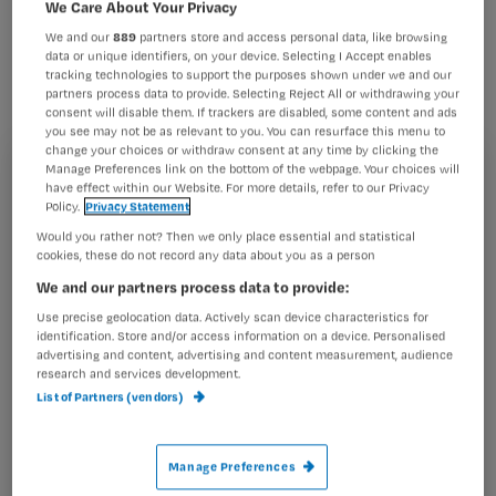
leidinggevenden weigeren
We Care About Your Privacy
We and our
889
partners store and access personal data, like browsing
vakbondsverlof te verlenen? Lilian
data or unique identifiers, on your device. Selecting I Accept enables
Marijnissen, woordvoerder van de
tracking technologies to support the purposes shown under we and our
partners process data to provide. Selecting Reject All or withdrawing your
Abvakabo FNV en onderhandelaar cao
consent will disable them. If trackers are disabled, some content and ads
you see may not be as relevant to you. You can resurface this menu to
VVT schept duidelijkheid.
change your choices or withdraw consent at any time by clicking the
Manage Preferences link on the bottom of the webpage. Your choices will
Registreren
have effect within our Website. For more details, refer to our Privacy
Policy.
Privacy Statement
Wil je dit artikel lezen?
Would you rather not? Then we only place essential and statistical
Nog niet zo lang geleden deden zorgmedewerkers van
cookies, these do not record any data about you as a person
Maak gratis een account aan en lees 2
…
We and our partners process data to provide:
artikelen gratis per maand
Use precise geolocation data. Actively scan device characteristics for
identification. Store and/or access information on a device. Personalised
Al een account of abonnement?
Log dan in
advertising and content, advertising and content measurement, audience
research and services development.
List of Partners (vendors)
Wat
is
Manage Preferences
je