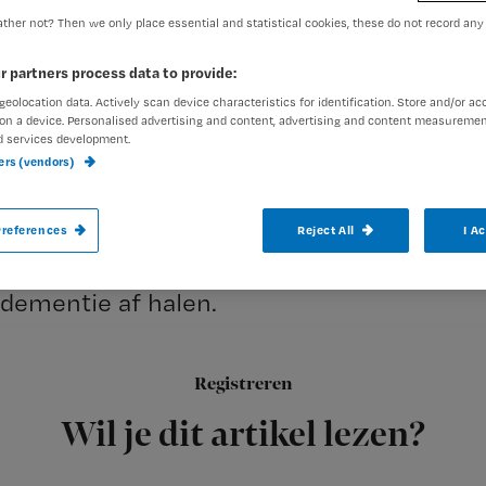
ther not? Then we only place essential and statistical cookies, these do not record any
Redactie TvV
19 september 
Auteur:
r partners process data to provide:
geolocation data. Actively scan device characteristics for identification. Store and/or ac
on a device. Personalised advertising and content, advertising and content measuremen
d services development.
ners (vendors)
In december zal Studio Brussel niet meer
references
Reject All
I A
geld ingezameld, wél wordt er aandacht g
dementie af halen.
Registreren
Onder de naam
Wil je dit artikel lezen?