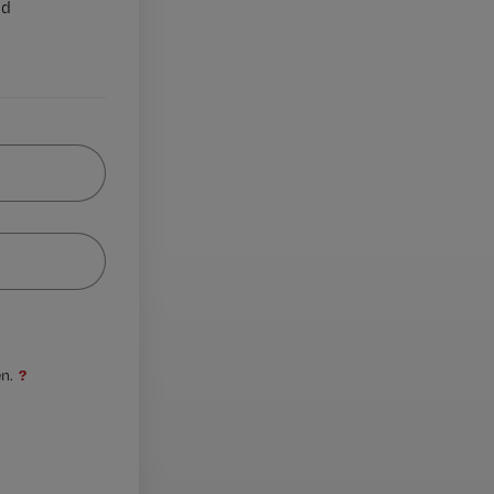
nd
?
n.