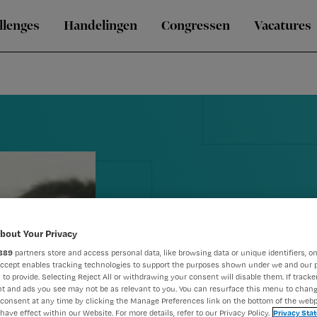
llenges
Handelingen
Congressen
Vacatures
bout Your Privacy
889
partners store and access personal data, like browsing data or unique identifiers, on
Vlaamse 'Gla
Accept enables tracking technologies to support the purposes shown under we and our 
 to provide. Selecting Reject All or withdrawing your consent will disable them. If tracker
aandacht vo
t and ads you see may not be as relevant to you. You can resurface this menu to chan
consent at any time by clicking the Manage Preferences link on the bottom of the webp
have effect within our Website. For more details, refer to our Privacy Policy.
Privacy Sta