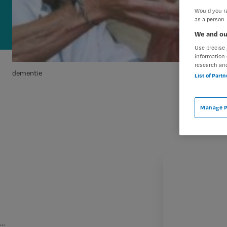
Would you ra
as a person
We and ou
Use precise 
information 
research an
dementie
List of Part
Manage P
…