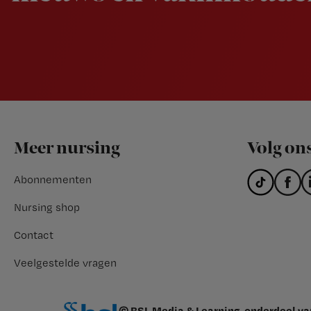
Footer
Meer nursing
Volg on
Abonnementen
Nursing shop
Contact
Veelgestelde vragen
© BSL Media & Learning, onderdeel v