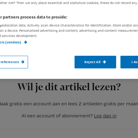
ther not? Then we only place essential and statistical cookies, these do not record any
r partners process data to provide:
geolocation data. Actively scan device characteristics for identification. Store and/or ac
Morgen ga ik naar een symposium, mijn ee
on a device. Personalised advertising and content, advertising and content measuremen
d services development.
huisartsenpraktijk werk, wil ik natuurlijk
ners (vendors)
te functioneren.
references
Reject All
I A
Registreren
Nu ik in de huisartsenpraktijk stage loop,
Wil je dit artikel lezen?
aak gratis een account aan en lees 2 artikelen gratis per maa
Al een account of abonnement?
Log dan in