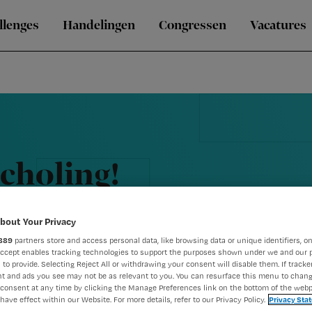
llenges
Handelingen
Congressen
Vacatures
scholing!
bout Your Privacy
889
partners store and access personal data, like browsing data or unique identifiers, on
Accept enables tracking technologies to support the purposes shown under we and our 
 to provide. Selecting Reject All or withdrawing your consent will disable them. If tracker
t and ads you see may not be as relevant to you. You can resurface this menu to chan
consent at any time by clicking the Manage Preferences link on the bottom of the webp
have effect within our Website. For more details, refer to our Privacy Policy.
Privacy Sta