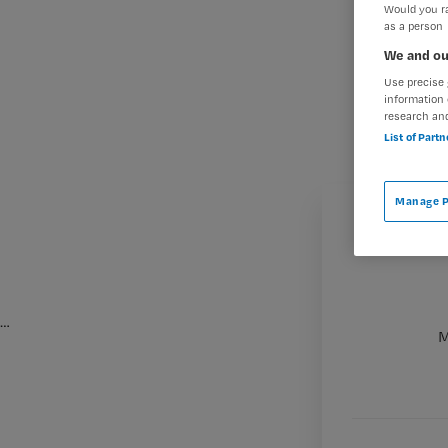
Would you ra
as a person
We and ou
Use precise 
information 
research an
List of Part
Manage P
…
M