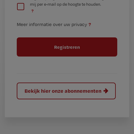
mij per e-mail op de hoogte te houden.
e
n
?
e
t
n
i
?
Meer informatie over uw privacy
t
t
i
e
t
l
e
l
?
Bekijk hier onze abonnementen