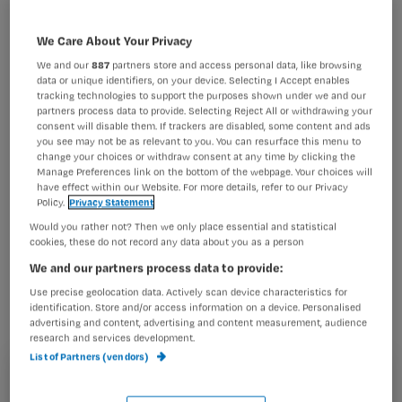
We Care About Your Privacy
We and our
887
partners store and access personal data, like browsing
data or unique identifiers, on your device. Selecting I Accept enables
tracking technologies to support the purposes shown under we and our
partners process data to provide. Selecting Reject All or withdrawing your
consent will disable them. If trackers are disabled, some content and ads
you see may not be as relevant to you. You can resurface this menu to
change your choices or withdraw consent at any time by clicking the
Manage Preferences link on the bottom of the webpage. Your choices will
have effect within our Website. For more details, refer to our Privacy
Voorbeeldvragen tijdens je sollicitatiegesprek
Policy.
Privacy Statement
Would you rather not? Then we only place essential and statistical
cookies, these do not record any data about you as a person
Ga je op gesprek voor een
We and our partners process data to provide:
verpleegkundige functie? Bereid je
Use precise geolocation data. Actively scan device characteristics for
identification. Store and/or access information on a device. Personalised
dan voor op mogelijke vragen. Hier
advertising and content, advertising and content measurement, audience
research and services development.
vast een paar om mee te oefenen.
List of Partners (vendors)
Registreren