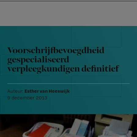
Nursing
W
Skip
Skip
Skip
voor
m
Inloggen
to
to
to
verpleegkundigen
wi
primary
main
footer
jo
navigation
content
Reader
st
Interactions
be
Voorschrijfbevoegdheid
gespecialiseerd
verpleegkundigen definitief
Esther van Heeswijk
Auteur:
9 december 2013