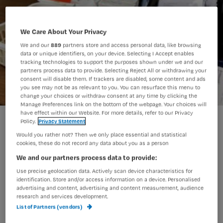
We Care About Your Privacy
We and our
889
partners store and access personal data, like browsing
data or unique identifiers, on your device. Selecting I Accept enables
tracking technologies to support the purposes shown under we and our
partners process data to provide. Selecting Reject All or withdrawing your
consent will disable them. If trackers are disabled, some content and ads
you see may not be as relevant to you. You can resurface this menu to
change your choices or withdraw consent at any time by clicking the
Manage Preferences link on the bottom of the webpage. Your choices will
have effect within our Website. For more details, refer to our Privacy
Gespecialiseerd long-
Policy.
Privacy Statement
Would you rather not? Then we only place essential and statistical
cookies, these do not record any data about you as a person
We and our partners process data to provide:
Long- en diabetesverpleegkundigen
Use precise geolocation data. Actively scan device characteristics for
mogen vanaf 1 februari 2014
identification. Store and/or access information on a device. Personalised
geneesmiddelen voorschrijven, mits
advertising and content, advertising and content measurement, audience
research and services development.
zij aan bepaalde voorwaarden voldoen.
List of Partners (vendors)
Oncologieverpleegkundigen mogen