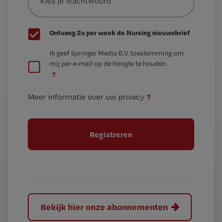
wachtwoord
G
Ontvang 2x per week de Nursing nieuwsbrief
e
G
Ik geef Springer Media B.V. toestemming om
e
mij per e-mail op de hoogte te houden.
e
n
?
e
t
n
i
?
Meer informatie over uw privacy
t
t
i
e
t
l
e
l
?
Bekijk hier onze abonnementen