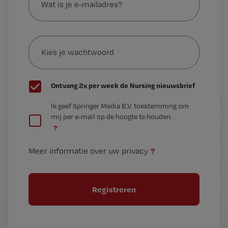
je
e-
Kies
mailadres?
je
*
wachtwoord
G
Ontvang 2x per week de Nursing nieuwsbrief
e
G
Ik geef Springer Media B.V. toestemming om
e
mij per e-mail op de hoogte te houden.
e
n
?
e
t
n
i
?
Meer informatie over uw privacy
t
t
i
e
t
l
e
l
?