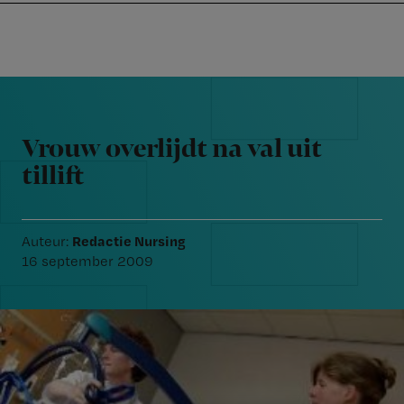
Nursing
W
Skip
Skip
Skip
voor
m
Inloggen
to
to
to
verpleegkundigen
wi
primary
main
footer
jo
navigation
content
Reader
st
Interactions
be
Vrouw overlijdt na val uit
tillift
Redactie Nursing
Auteur:
16 september 2009