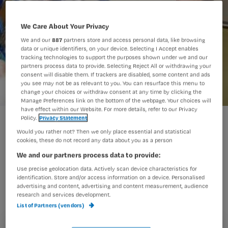
We Care About Your Privacy
We and our
887
partners store and access personal data, like browsing
data or unique identifiers, on your device. Selecting I Accept enables
tracking technologies to support the purposes shown under we and our
partners process data to provide. Selecting Reject All or withdrawing your
consent will disable them. If trackers are disabled, some content and ads
you see may not be as relevant to you. You can resurface this menu to
change your choices or withdraw consent at any time by clicking the
Manage Preferences link on the bottom of the webpage. Your choices will
have effect within our Website. For more details, refer to our Privacy
Vrouw overlijdt na val uit tillift
Policy.
Privacy Statement
Would you rather not? Then we only place essential and statistical
cookies, these do not record any data about you as a person
We and our partners process data to provide:
Een 83-jarige vrouw uit Gorinchem is
Use precise geolocation data. Actively scan device characteristics for
op 3 september overleden nadat zij in
identification. Store and/or access information on a device. Personalised
advertising and content, advertising and content measurement, audience
verpleeghuis Het Gasthuis uit een
research and services development.
tillift viel. Dat meldt het AD.
List of Partners (vendors)