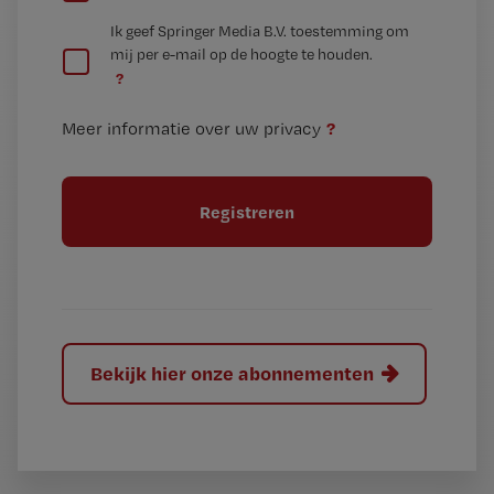
e
G
Ik geef Springer Media B.V. toestemming om
e
mij per e-mail op de hoogte te houden.
e
n
?
e
t
n
i
?
Meer informatie over uw privacy
t
t
i
e
t
l
e
l
?
Bekijk hier onze abonnementen