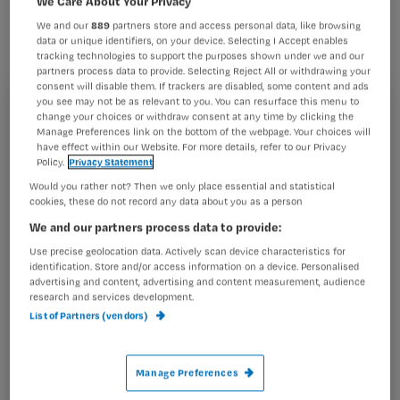
We Care About Your Privacy
vrouwen denkt dat borstkanker veel
We and our
889
partners store and access personal data, like browsing
minder vaak voorkomt dan het geval
data or unique identifiers, on your device. Selecting I Accept enables
tracking technologies to support the purposes shown under we and our
is. Ook onderschatten ze het aantal
partners process data to provide. Selecting Reject All or withdrawing your
vrouwen dat aan de ziekte overlijdt.
consent will disable them. If trackers are disabled, some content and ads
you see may not be as relevant to you. You can resurface this menu to
Registreren
change your choices or withdraw consent at any time by clicking the
Manage Preferences link on the bottom of the webpage. Your choices will
have effect within our Website. For more details, refer to our Privacy
Wil je dit artikel lezen?
Policy.
Privacy Statement
Tegelijkertijd zijn Nederlandse vrouwen
Would you rather not? Then we only place essential and statistical
Maak gratis een account aan en lees 2
…
cookies, these do not record any data about you as a person
artikelen gratis per maand
We and our partners process data to provide:
Al een account of abonnement?
Log dan in
Use precise geolocation data. Actively scan device characteristics for
identification. Store and/or access information on a device. Personalised
advertising and content, advertising and content measurement, audience
research and services development.
List of Partners (vendors)
Wat
is
je
Manage Preferences
e-