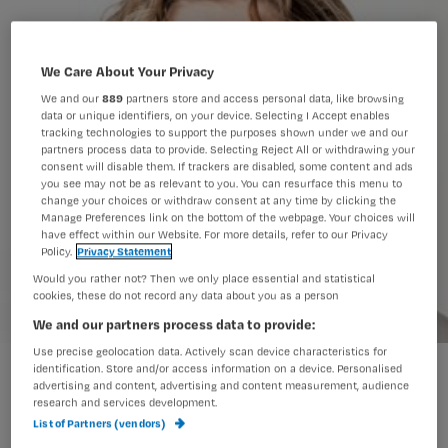
We Care About Your Privacy
We and our
889
partners store and access personal data, like browsing
data or unique identifiers, on your device. Selecting I Accept enables
tracking technologies to support the purposes shown under we and our
partners process data to provide. Selecting Reject All or withdrawing your
consent will disable them. If trackers are disabled, some content and ads
you see may not be as relevant to you. You can resurface this menu to
change your choices or withdraw consent at any time by clicking the
Manage Preferences link on the bottom of the webpage. Your choices will
have effect within our Website. For more details, refer to our Privacy
Policy.
Privacy Statement
Would you rather not? Then we only place essential and statistical
cookies, these do not record any data about you as a person
We and our partners process data to provide:
Use precise geolocation data. Actively scan device characteristics for
VUmc start interne site over beroepsgeheim
identification. Store and/or access information on a device. Personalised
advertising and content, advertising and content measurement, audience
research and services development.
List of Partners (vendors)