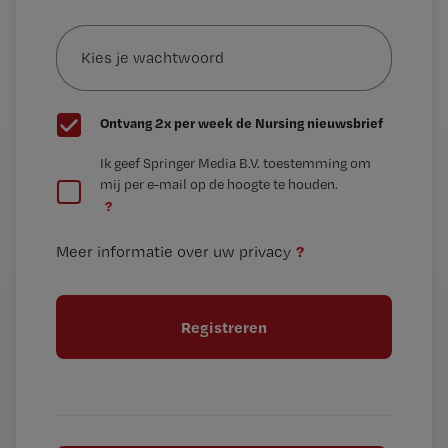
e-
Kies
mailadres?
je
*
wachtwoord
G
Ontvang 2x per week de Nursing nieuwsbrief
e
G
Ik geef Springer Media B.V. toestemming om
e
mij per e-mail op de hoogte te houden.
e
n
?
e
t
n
i
?
Meer informatie over uw privacy
t
t
i
e
t
l
e
l
?