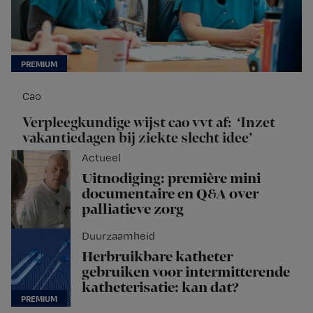
Cao
Verpleegkundige wijst cao vvt af: ‘Inzet
vakantiedagen bij ziekte slecht idee’
Actueel
Uitnodiging: première mini
documentaire en Q&A over
palliatieve zorg
Duurzaamheid
Herbruikbare katheter
gebruiken voor intermitterende
katheterisatie: kan dat?