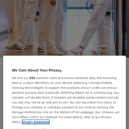
We Care About Your Privacy
We and our
889
partners store and access personal data, like browsing
data or unique identifiers, on your device. Selecting I Accept enables
Achteraf gezien had de
tracking technologies to support the purposes shown under we and our
partners process data to provide. Selecting Reject All or withdrawing your
beroepsvereniging V&VN de
consent will disable them. If trackers are disabled, some content and ads
you see may not be as relevant to you. You can resurface this menu to
overgangsregeling voor de Wet BIG II
change your choices or withdraw consent at any time by clicking the
Manage Preferences link on the bottom of the webpage. Your choices will
en de beroepsprofielen moeten
have effect within our Website. For more details, refer to our Privacy
voorleggen aan haar leden, vindt
Policy.
Privacy Statement