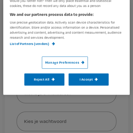
Would you rather not? Then we only place essential and statistical
V&VN-voorzitter Henk Bakker. ‘Dat
cookies, these do not record any data about you as a person
hebben we toen niet gedaan en daar
We and our partners process data to provide:
Registreren
heb ik spijt van.’
Use precise geolocation data. Actively scan device characteristics for
Wil je dit artikel lezen?
identification. Store and/or access information on a device. Personalised
advertising and content, advertising and content measurement, audience
research and services development.
Maak gratis een account aan en lees 2
…
List of Partners (vendors)
artikelen gratis per maand
Al een account of abonnement?
Log dan in
Manage Preferences
Reject All
I Accept
Wat
is
je
e-
Kies
mailadres?
je
*
wachtwoord