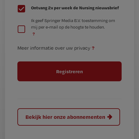
G
Ontvang 2x per week de Nursing nieuwsbrief
e
G
Ik geef Springer Media B.V. toestemming om
e
mij per e-mail op de hoogte te houden.
e
n
?
e
t
n
i
?
Meer informatie over uw privacy
t
t
i
e
t
l
e
l
?
Bekijk hier onze abonnementen